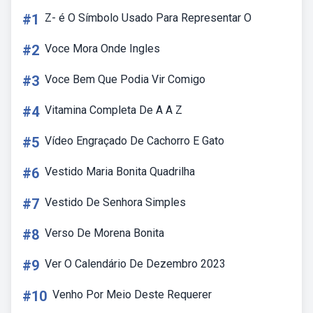
#1
Z- é O Símbolo Usado Para Representar O
#2
Voce Mora Onde Ingles
#3
Voce Bem Que Podia Vir Comigo
#4
Vitamina Completa De A A Z
#5
Vídeo Engraçado De Cachorro E Gato
#6
Vestido Maria Bonita Quadrilha
#7
Vestido De Senhora Simples
#8
Verso De Morena Bonita
#9
Ver O Calendário De Dezembro 2023
#10
Venho Por Meio Deste Requerer