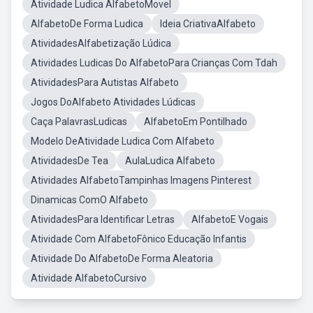
Atividade Ludica AlfabetoMovel
AlfabetoDe Forma Ludica
Ideia CriativaAlfabeto
AtividadesAlfabetização Lúdica
Atividades Ludicas Do AlfabetoPara Crianças Com Tdah
AtividadesPara Autistas Alfabeto
Jogos DoAlfabeto Atividades Lúdicas
Caça PalavrasLudicas
AlfabetoEm Pontilhado
Modelo DeAtividade Ludica Com Alfabeto
AtividadesDe Tea
AulaLudica Alfabeto
Atividades AlfabetoTampinhas Imagens Pinterest
Dinamicas ComO Alfabeto
AtividadesPara Identificar Letras
AlfabetoE Vogais
Atividade Com AlfabetoFônico Educação Infantis
Atividade Do AlfabetoDe Forma Aleatoria
Atividade AlfabetoCursivo