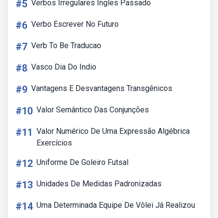
#5
Verbos Irregulares Ingles Passado
#6
Verbo Escrever No Futuro
#7
Verb To Be Traducao
#8
Vasco Dia Do Indio
#9
Vantagens E Desvantagens Transgênicos
#10
Valor Semântico Das Conjunções
#11
Valor Numérico De Uma Expressão Algébrica
Exercícios
#12
Uniforme De Goleiro Futsal
#13
Unidades De Medidas Padronizadas
#14
Uma Determinada Equipe De Vôlei Já Realizou