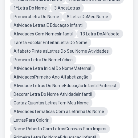
1ªLetra Do Nome
3 AnosLetras
PrimeiraLetra Do Nome
A Letra DoMeu Nome
Atividade Letraa E Educaçao Infantil
Atividades Com NomesInfantil
13 Letra DoAlfabeto
Tarefa Escolar EnfeitarLetra Do Nome
Alfabeto Pinte asLetras Do Seu Nome Atividades
Primeira Letra Do NomeLúdico
Atividade Letra Inicial Do NomeMaternal
AtividadesPrimeiro Ano Alfabetização
Atividade Letras Do NomeEducação Infantil Pinterest
Decorar Letra Do Nome AtividadeInfantil
Cartaz Quantas LetrasTem Meu Nome
AtividadesTemáticas Com a Letrinha Do Nome
LetrasPara Colorir
Nome Roberta Com LetrasCurcivas Para Impimi
Primeira Letra Do NomeEduucacao Infantil