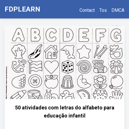
FDPLEARN
Contact
Tos
DMCA
50 atividades com letras do alfabeto para
educação infantil