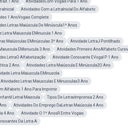
etraX 1 Ano
AtividadesCom Vogais Para 1 Ano
aInicial
Atividades Com a LetraInicial Do Alfabeto
ades 1 AnoVogais Complete
ades Letras Maiúscula De Minúscula1º Anos
e Letra Maiuscula EMinucula 1 Ano
tras Maiúsculas EMinúsculas 3º Ano
Atividade LetraJ Pontilhado
 Maiuscula EMisnucula 3 Ano
Atividades Primeiro AnoAlfabeto Cursi
ades LetraO Alfabetização
Atividade Consoante EVogal P 1 Ano
tica 2 Ano
Atividades Letra Maiúscula E Minúscula2O Ano
vidade Letra Maiuscula EMinuscila
Atividades Letras Maiusculas E Minusculas3 Ano
m Alfabeto 1 Ano Para Imprimir
nfantil Letral Maiscula
Tipos De LetrasImprensa 2 Ano
 Ano
Atividades Do Emprego DaLetras Maiúscula 4 Ano
la 4 Ano
Atividade O 1º AnosR Entre Vogais
onsoantes Da Letra A