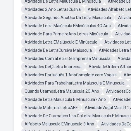
Atividade De Letra Maiúscula E Minúscula
Atividade L
Atividades 2 Ano LetrasCusiva
Atividades Alfabeto Letr
Atividade Segundo AnoUso Da Letra Maiuscula
Ativid
Atividade Letra Maiúscula EMinúsculas 4O Ano
Ativid
Atividade Para PrimeiroAno Letras Minúscula
Atividad
Atividade Letra EMaiúsculo E Minúsculo
Atividades Le
Atividade De LetraCursiva Maiuscula
Atividades Letra
Atividades Com aLetra De Imprensa Minúscula
Ativid
Atividades DeÇ Letra Imprensa
AtividadeOrdem Alfabé
Atividades Português 1 AnoComplete.com Vogais
Ati
Atividades Para TrabalharLetra Maiuscula E Minuscula
Quando UsamosLetra Maiuscula 2O Ano
AtividadesCo
Atividade Letra Maiúscula E Minúscula7 Ano
AtividadeI
Atividade Maternal LetraAEE
AtividadeVogal Mais R 1
Atividade De Gramatica Uso DaLetra Maiuscula E Minuscu
Alfabeto Maiusculo EMinusculo 3 Ano
Atividades DeC