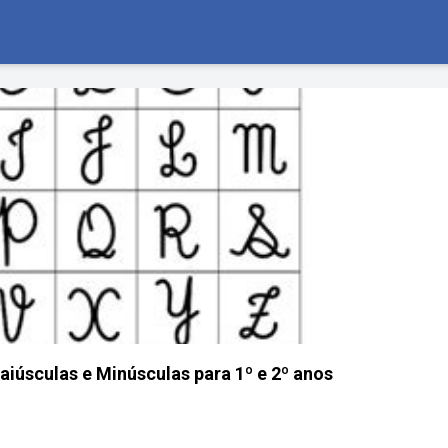
aiúsculas e Minúsculas para 1º e 2º anos