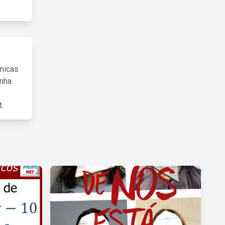
cnicas
inha
.