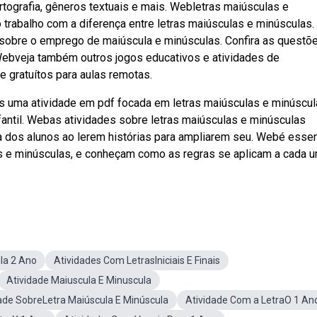
rtografia, gêneros textuais e mais. Webletras maiúsculas e
 trabalho com a diferença entre letras maiúsculas e minúsculas.
 sobre o emprego de maiúscula e minúsculas. Confira as questõ
Webveja também outros jogos educativos e atividades de
 e gratuítos para aulas remotas.
s uma atividade em pdf focada em letras maiúsculas e minúscul
antil. Webas atividades sobre letras maiúsculas e minúsculas
ta dos alunos ao lerem histórias para ampliarem seu. Webé essen
as e minúsculas, e conheçam como as regras se aplicam a cada 
la 2 Ano
Atividades Com LetrasIniciais E Finais
Atividade Maiuscula E Minuscula
ade SobreLetra Maiúscula E Minúscula
Atividade Com a LetraO 1 An