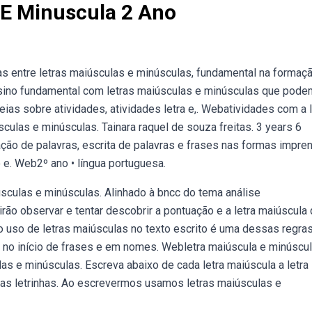
 E Minuscula 2 Ano
as entre letras maiúsculas e minúsculas, fundamental na formaç
ensino fundamental com letras maiúsculas e minúsculas que pode
deias sobre atividades, atividades letra e,. Webatividades com a l
sculas e minúsculas. Tainara raquel de souza freitas. 3 years 6
ção de palavras, escrita de palavras e frases nas formas impre
 e. Web2º ano • língua portuguesa.
úsculas e minúsculas. Alinhado à bncc do tema análise
irão observar e tentar descobrir a pontuação e a letra maiúscula
 uso de letras maiúsculas no texto escrito é uma dessas regras
s no início de frases e em nomes. Webletra maiúscula e minúscu
as e minúsculas. Escreva abaixo de cada letra maiúscula a letra
as letrinhas. Ao escrevermos usamos letras maiúsculas e