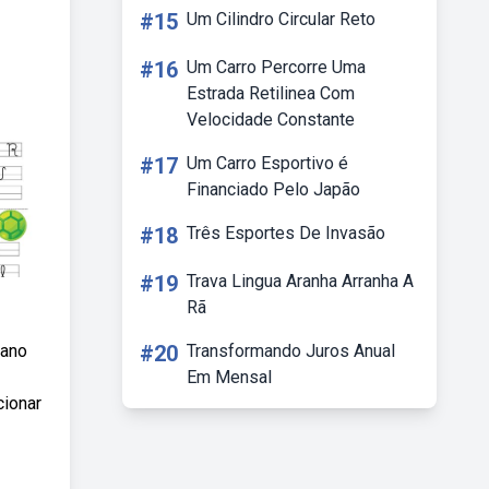
#15
Um Cilindro Circular Reto
#16
Um Carro Percorre Uma
Estrada Retilinea Com
Velocidade Constante
#17
Um Carro Esportivo é
Financiado Pelo Japão
#18
Três Esportes De Invasão
#19
Trava Lingua Aranha Arranha A
Rã
 ano
#20
Transformando Juros Anual
Em Mensal
cionar