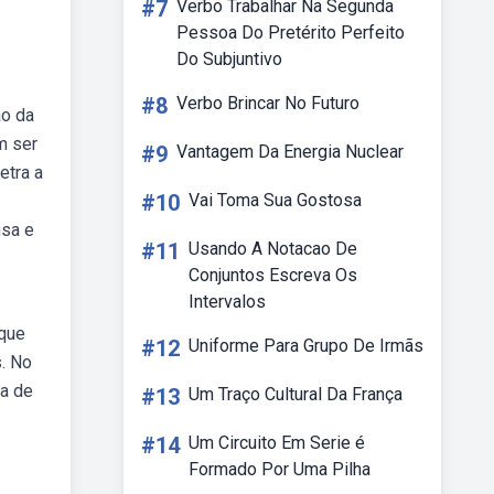
#7
Verbo Trabalhar Na Segunda
Pessoa Do Pretérito Perfeito
Do Subjuntivo
#8
Verbo Brincar No Futuro
ão da
m ser
#9
Vantagem Da Energia Nuclear
etra a
#10
Vai Toma Sua Gostosa
nsa e
#11
Usando A Notacao De
Conjuntos Escreva Os
Intervalos
 que
#12
Uniforme Para Grupo De Irmãs
. No
la de
#13
Um Traço Cultural Da França
#14
Um Circuito Em Serie é
Formado Por Uma Pilha