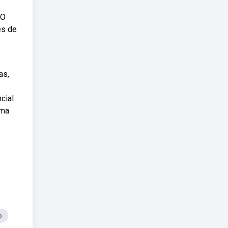
 O
es de
as,
cial
uma
o