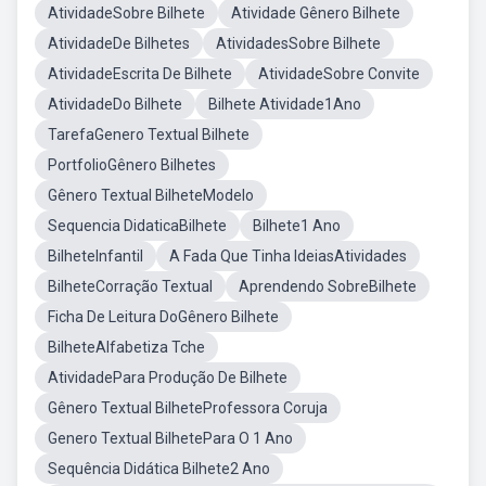
AtividadeSobre Bilhete
Atividade Gênero Bilhete
AtividadeDe Bilhetes
AtividadesSobre Bilhete
AtividadeEscrita De Bilhete
AtividadeSobre Convite
AtividadeDo Bilhete
Bilhete Atividade1Ano
TarefaGenero Textual Bilhete
PortfolioGênero Bilhetes
Gênero Textual BilheteModelo
Sequencia DidaticaBilhete
Bilhete1 Ano
BilheteInfantil
A Fada Que Tinha IdeiasAtividades
BilheteCorração Textual
Aprendendo SobreBilhete
Ficha De Leitura DoGênero Bilhete
BilheteAlfabetiza Tche
AtividadePara Produção De Bilhete
Gênero Textual BilheteProfessora Coruja
Genero Textual BilhetePara O 1 Ano
Sequência Didática Bilhete2 Ano