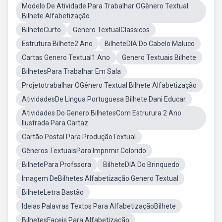
Modelo De Atividade Para Trabalhar OGênero Textual
Bilhete Alfabetização
BilheteCurto
Genero TextualClassicos
Estrutura Bilhete2 Ano
BilheteDIA Do Cabelo Maluco
Cartas Genero Textual1 Ano
Genero Textuais Bilhete
BilhetesPara Trabalhar Em Sala
Projetotrabalhar OGênero Textual Bilhete Alfabetização
AtividadesDe Lingua Portuguesa Bilhete Dani Educar
Atividades Do Genero BilhetesCom Estrurura 2 Ano
Ilustrada Para Cartaz
Cartão Postal Para ProduçãoTextual
Gêneros TextuaisPara Imprimir Colorido
BilhetePara Profssora
BilheteDIA Do Brinquedo
Imagem DeBilhetes Alfabetização Genero Textual
BilheteLetra Bastão
Ideias Palavras Textos Para AlfabetizaçãoBilhete
BilhetesFaceis Para Alfabetização