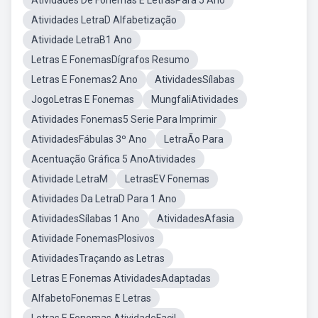
Atividades De Fonemas E LetrasPara 5 Ano
Atividades LetraD Alfabetização
Atividade LetraB1 Ano
Letras E FonemasDígrafos Resumo
Letras E Fonemas2 Ano
AtividadesSílabas
JogoLetras E Fonemas
MungfaliAtividades
Atividades Fonemas5 Serie Para Imprimir
AtividadesFábulas 3º Ano
LetraÃo Para
Acentuação Gráfica 5 AnoAtividades
Atividade LetraM
LetrasEV Fonemas
Atividades Da LetraD Para 1 Ano
AtividadesSílabas 1 Ano
AtividadesAfasia
Atividade FonemasPlosivos
AtividadesTraçando as Letras
Letras E Fonemas AtividadesAdaptadas
AlfabetoFonemas E Letras