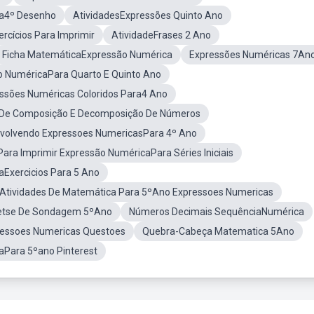
a4º Desenho
AtividadesExpressões Quinto Ano
rcícios Para Imprimir
AtividadeFrases 2 Ano
Ficha MatemáticaExpressão Numérica
Expressões Numéricas 7An
o NuméricaPara Quarto E Quinto Ano
essões Numéricas Coloridos Para4 Ano
sDe Composição E Decomposição De Números
nvolvendo Expressoes NumericasPara 4º Ano
Para Imprimir Expressão NuméricaPara Séries Iniciais
Exercicios Para 5 Ano
Atividades De Matemática Para 5ºAno Expressoes Numericas
etse De Sondagem 5ºAno
Números Decimais SequênciaNumérica
essoes Numericas Questoes
Quebra-Cabeça Matematica 5Ano
Para 5ºano Pinterest