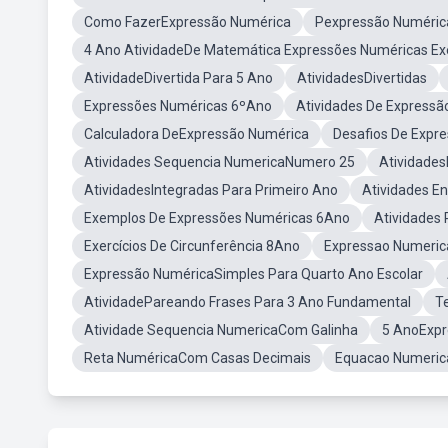
Como FazerExpressão Numérica
Pexpressão Numéric
4 Ano AtividadeDe Matemática Expressões Numéricas Exe
AtividadeDivertida Para 5 Ano
AtividadesDivertidas
Expressões Numéricas 6ºAno
Atividades De Expressã
Calculadora DeExpressão Numérica
Desafios De Expr
Atividades Sequencia NumericaNumero 25
Atividade
AtividadesIntegradas Para Primeiro Ano
Atividades E
Exemplos De Expressões Numéricas 6Ano
Atividades 
Exercícios De Circunferência 8Ano
Expressao Numerica
Expressão NuméricaSimples Para Quarto Ano Escolar
AtividadePareando Frases Para 3 Ano Fundamental
T
Atividade Sequencia NumericaCom Galinha
5 AnoExpr
Reta NuméricaCom Casas Decimais
Equacao Numerica