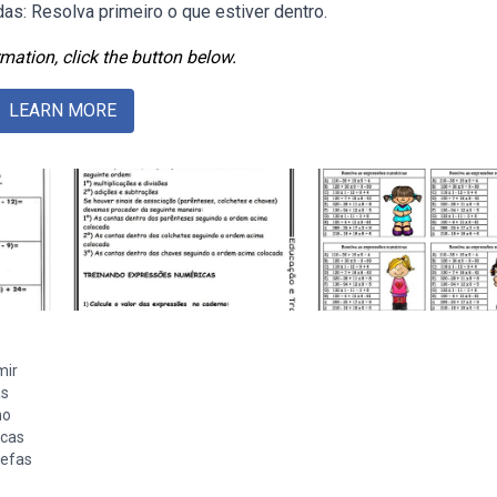
: Resolva primeiro o que estiver dentro.
mation, click the button below.
LEARN MORE
mir
as
no
icas
refas