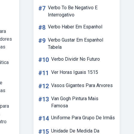
#7
Verbo To Be Negativo E
Interrogativo
#8
Verbo Haber Em Espanhol
ara
adores
#9
Verbo Gustar Em Espanhol
cas
Tabela
#10
Verbo Dividir No Futuro
tica
#11
Ver Horas Iguais 1515
 e
#12
Vasos Gigantes Para Arvores
mas
#13
Van Gogh Pintura Mais
Famosa
para
a
#14
Uniforme Para Grupo De Irmãs
tro
#15
Unidade De Medida Da