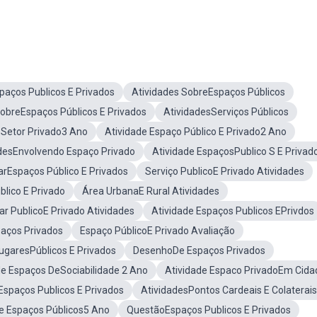
aços Publicos E Privados
Atividades SobreEspaços Públicos
SobreEspaços Públicos E Privados
AtividadesServiços Públicos
 Setor Privado3 Ano
Atividade Espaço Público E Privado2 Ano
desEnvolvendo Espaço Privado
Atividade EspaçosPublico S E Privad
arEspaços Público E Privados
Serviço PublicoE Privado Atividades
blico E Privado
Área UrbanaE Rural Atividades
ar PublicoE Privado Atividades
Atividade Espaços Publicos EPrivdos
aços Privados
Espaço PúblicoE Privado Avaliação
ugaresPúblicos E Privados
DesenhoDe Espaços Privados
de Espaços DeSociabilidade 2 Ano
Atividade Espaco PrivadoEm Cida
Espaços Publicos E Privados
AtividadesPontos Cardeais E Colaterais
e Espaços Públicos5 Ano
QuestãoEspaços Publicos E Privados