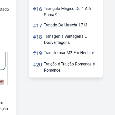
#16
Triangulo Magico De 1 A 6
stado
Soma 9
#17
Tratado De Utrecht 1713
#18
Transgenia Vantagens E
Desvantagens
#19
Transformar M2 Em Hectare
#20
Traição é Traição Romance é
Romance
re
mação