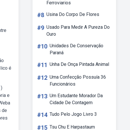
Ferroviarios
#8
Usina Do Corpo De Flores
#9
Usado Para Medir A Pureza Do
tre
Ouro
#10
Unidades De Conservação
Paraná
ão
#11
Unha De Onça Pintada Animal
lico é
#12
Uma Confecção Possuía 36
Funcionários
1)
ria e
#13
Um Estudante Morador Da
Cidade De Contagem
 Weba
s de
#14
Tudo Pelo Jogo Livro 3
ores
#15
Tsu Chu E Harpastaum