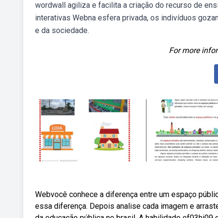
wordwall agiliza e facilita a criação do recurso de e
interativas Webna esfera privada, os indivíduos goza
e da sociedade.
For more infor
Webvocê conhece a diferença entre um espaço públic
essa diferença. Depois analise cada imagem e arrast
da educação pública no brasil. A habilidade ef03hi09 