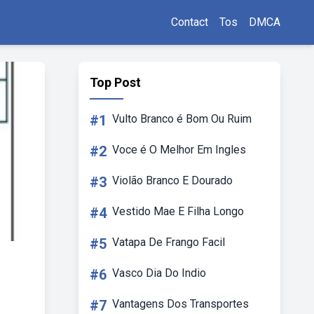
Contact
Tos
DMCA
Top Post
#1
Vulto Branco é Bom Ou Ruim
#2
Voce é O Melhor Em Ingles
#3
Violão Branco E Dourado
#4
Vestido Mae E Filha Longo
#5
Vatapa De Frango Facil
#6
Vasco Dia Do Indio
#7
Vantagens Dos Transportes