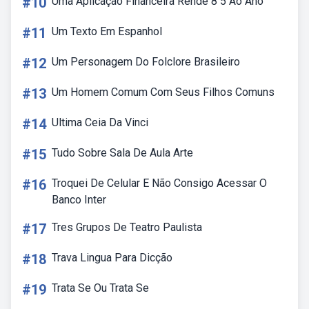
#10
Uma Aplicação Financeira Rende 8 5 Ao Ano
#11
Um Texto Em Espanhol
#12
Um Personagem Do Folclore Brasileiro
#13
Um Homem Comum Com Seus Filhos Comuns
#14
Ultima Ceia Da Vinci
#15
Tudo Sobre Sala De Aula Arte
#16
Troquei De Celular E Não Consigo Acessar O
Banco Inter
#17
Tres Grupos De Teatro Paulista
#18
Trava Lingua Para Dicção
#19
Trata Se Ou Trata Se