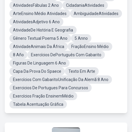
AtividadesFábulas 2 Ano
CidadaniaAtividades
ArteEnsino Médio Atividades
AmbiguidadeAtividades
AtividadesAdjetivo 6 Ano
AtividadeDe História E Geografia
Gênero Textual Poema 5 Ano
5 Anno
AtividadeAnimais Da África
FraçãoEnsino Médio
8 Año
Exercícios DePortuguês Com Gabarito
Figuras De Linguagem 6 Ano
Capa Da Prova Do Spaece
Texto Em Arte
Exercícios Com GabaritoUnificação Da Alemã 8 Ano
Exercicios De Portugues Para Concursos
Exercícios Fração EnsinemMédio
Tabela Acentuação Gráfica