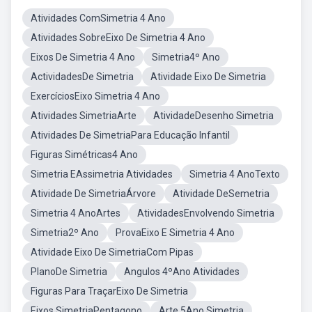
Atividades ComSimetria 4 Ano
Atividades SobreEixo De Simetria 4 Ano
Eixos De Simetria 4 Ano
Simetria4º Ano
ActividadesDe Simetria
Atividade Eixo De Simetria
ExercíciosEixo Simetria 4 Ano
Atividades SimetriaArte
AtividadeDesenho Simetria
Atividades De SimetriaPara Educação Infantil
Figuras Simétricas4 Ano
Simetria EAssimetria Atividades
Simetria 4 AnoTexto
Atividade De SimetriaÁrvore
Atividade DeSemetria
Simetria 4 AnoArtes
AtividadesEnvolvendo Simetria
Simetria2º Ano
ProvaEixo E Simetria 4 Ano
Atividade Eixo De SimetriaCom Pipas
PlanoDe Simetria
Angulos 4ºAno Atividades
Figuras Para TraçarEixo De Simetria
Eixos SimetriaPentagono
Arte 5Ano Simetria