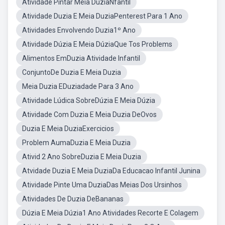
Atividade Pintar Meia DuziaNfantil
Atividade Duzia E Meia DuziaPenterest Para 1 Ano
Atividades Envolvendo Duzia1º Ano
Atividade Dúzia E Meia DúziaQue Tos Problems
Alimentos EmDuzia Atividade Infantil
ConjuntoDe Duzia E Meia Duzia
Meia Duzia EDuziadade Para 3 Ano
Atividade Lúdica SobreDúzia E Meia Dúzia
Atividade Com Duzia E Meia Duzia DeOvos
Duzia E Meia DuziaExercicios
Problem AumaDuzia E Meia Duzia
Ativid 2 Ano SobreDuzia E Meia Duzia
Atvidade Duzia E Meia DuziaDa Educacao Infantil Junina
Atividade Pinte Uma DuziaDas Meias Dos Ursinhos
Atividades De Duzia DeBananas
Dúzia E Meia Dúzia1 Ano Atividades Recorte E Colagem