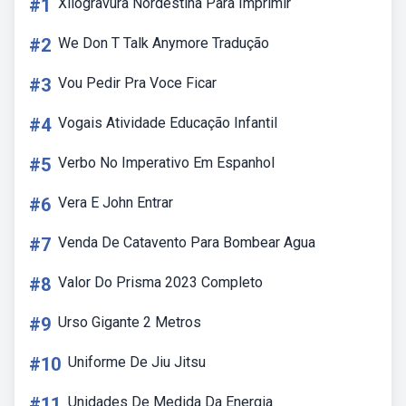
#1
Xilogravura Nordestina Para Imprimir
#2
We Don T Talk Anymore Tradução
#3
Vou Pedir Pra Voce Ficar
#4
Vogais Atividade Educação Infantil
#5
Verbo No Imperativo Em Espanhol
#6
Vera E John Entrar
#7
Venda De Catavento Para Bombear Agua
#8
Valor Do Prisma 2023 Completo
#9
Urso Gigante 2 Metros
#10
Uniforme De Jiu Jitsu
#11
Unidades De Medida Da Energia