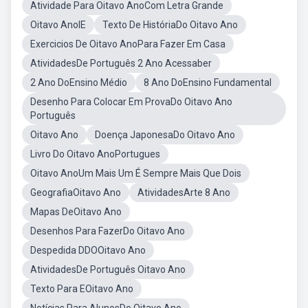
Atividade Para Oitavo AnoCom Letra Grande
Oitavo AnoIE
Texto De HistóriaDo Oitavo Ano
Exercicios De Oitavo AnoPara Fazer Em Casa
AtividadesDe Português 2 Ano Acessaber
2 Ano DoEnsino Médio
8 Ano DoEnsino Fundamental
Desenho Para Colocar Em ProvaDo Oitavo Ano
Português
Oitavo Ano
Doença JaponesaDo Oitavo Ano
Livro Do Oitavo AnoPortugues
Oitavo AnoUm Mais Um É Sempre Mais Que Dois
GeografiaOitavo Ano
AtividadesArte 8 Ano
Mapas DeOitavo Ano
Desenhos Para FazerDo Oitavo Ano
Despedida DDOOitavo Ano
AtividadesDe Português Oitavo Ano
Texto Para EOitavo Ano