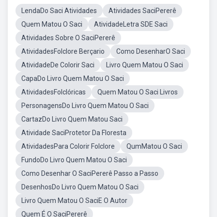
LendaDo Saci Atividades
Atividades SaciPererê
Quem Matou O Saci
AtividadeLetra SDE Saci
Atividades Sobre O SaciPererê
AtividadesFolclore Berçario
Como DesenharO Saci
AtividadeDe Colorir Saci
Livro Quem Matou O Saci
CapaDo Livro Quem Matou O Saci
AtividadesFolclóricas
Quem Matou O Saci Livros
PersonagensDo Livro Quem Matou O Saci
CartazDo Livro Quem Matou Saci
Atividade SaciProtetor Da Floresta
AtividadesPara Colorir Folclore
QumMatou O Saci
FundoDo Livro Quem Matou O Saci
Como Desenhar O SaciPererê Passo a Passo
DesenhosDo Livro Quem Matou O Saci
Livro Quem Matou O SaciE O Autor
Quem É O SaciPererê