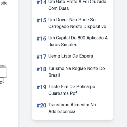
#14
Um Gato Preto A Foi Cruzado
nsão
Com Duas
#15
Um Driver Não Pode Ser
Carregado Neste Dispositivo
#16
Um Capital De 800 Aplicado A
Juros Simples
#17
Uemg Lista De Espera
#18
Turismo Na Região Norte Do
Brasil
#19
Triste Fim De Policarpo
Quaresma Pdf
#20
Transtorno Alimentar Na
Adolescencia