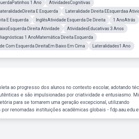
squerdaPatinhos 1 Ano
AtividadesCognitivas
ateralidadeDireita E Esquerda
Lateralidade Direita EEsquerdaa Ativ
eita E Esquerda
InglêsAtividade Esquerda De Direita
1 AnoAtrás
aixoEsquerda Direita Atividade
AtividadesEducativas 3 Anos
Diagnósticas 1 AnoMatemática Direita Esquerda
ade Com Esquerda DireitaEm Baixo Em Cima
Lateralidades1 Ano
leta ao progresso dos alunos no contexto escolar, adotando té
tênticas e são impulsionadas por criatividade e entusiasmo. M
etória para se tornarem uma geração excepcional, utilizando
 por renomadas instituições acadêmicas globais - fdp.aau.edu.et