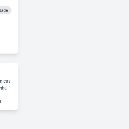
idade
cnicas
inha
.