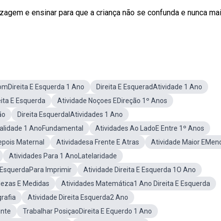
izagem e ensinar para que a criança não se confunda e nunca ma
omDireita E Esquerda 1 Ano
Direita E EsqueradAtividade 1 Ano
eita E Esquerda
Atividade Noçoes EDireção 1º Anos
ão
Direita EsquerdalAtividades 1 Ano
ralidade 1 AnoFundamental
Atividades Ao LadoE Entre 1º Anos
epois Maternal
Atividadesa Frente E Atras
Atividade Maior EMen
Atividades Para 1 AnoLatelaridade
E EsquerdaPara Imprimir
Atividade Direita E Esquerda 1O Ano
dezas E Medidas
Atividades Matemática1 Ano Direita E Esquerda
rafia
Atividade Direita Esquerda2 Ano
ente
Trabalhar PosiçaoDireita E Equerdo 1 Ano