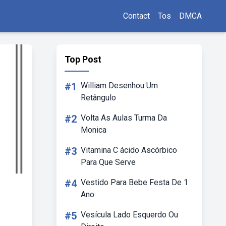
Contact
Tos
DMCA
Top Post
#1
William Desenhou Um
Retângulo
#2
Volta As Aulas Turma Da
Monica
#3
Vitamina C ácido Ascórbico
Para Que Serve
#4
Vestido Para Bebe Festa De 1
Ano
#5
Vesícula Lado Esquerdo Ou