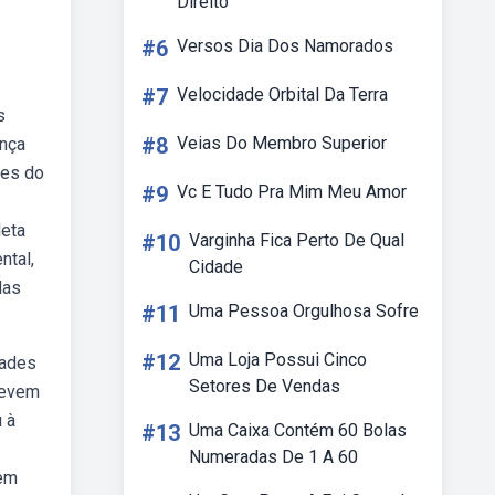
Direito
#6
Versos Dia Dos Namorados
#7
Velocidade Orbital Da Terra
s
#8
Veias Do Membro Superior
ança
ões do
#9
Vc E Tudo Pra Mim Meu Amor
leta
#10
Varginha Fica Perto De Qual
ntal,
Cidade
das
#11
Uma Pessoa Orgulhosa Sofre
#12
Uma Loja Possui Cinco
dades
Setores De Vendas
devem
 à
#13
Uma Caixa Contém 60 Bolas
Numeradas De 1 A 60
rem