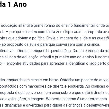
da 1 Ano
 educação infantil e primeiro ano do ensino fundamental, onde o
Web — por que cidades com tarifa zero triplicaram e proposta av
cípios que adotam a política. Envie a imagem do slide e as quest
o ao propósito da aula e para que conversem com a criança.
rativas. Direita e esquerda questionário. Direita e esquerda ro
aos alunos de educação infantil e primeiro ano do ensino fundame
— encontre atividades para aprender a identificar o lado certo 
reita, esquerda, em cima e em baixo. Obtenha um pacote de ativi
e obstáculos com marcações de direita e esquerda. As crianças 
 proposta é que conversem em casa sobre o que está à direita ou
vie explicações, a imagem. Webeste caderno é uma ferramenta
des dinâmicas e divertidas para ajudar as crianças a desenvolve