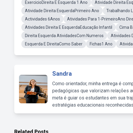
ExercicioDireita E Esquerda 1 Ano
Atividade Direita E
Atividade Direita EsquerdaPrimeiro Ano
Trabalhando L
Actividades 6Anos
Atividades Para 1-PrimeiroAno Dir
Atividades Direita E EsquerdaEducação Infantil
Cima B
Direita Esquerda AtividadesCom Numeros
Atividades 
Esquerda E DireitaComo Saber
Fichas1 Ano
Ativid
Sandra
Como orientador, minha entrega é comp
pedagógicas que valorizam relações au
meta é guiar os estudantes em sua traj
estratégias educacionais reconhecidas
Related Posts