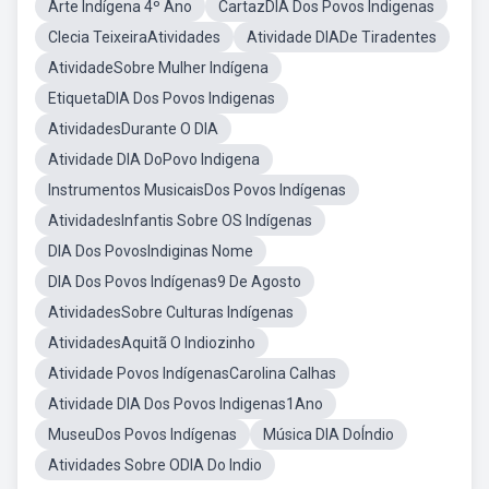
Arte Indígena 4º Ano
CartazDIA Dos Povos Indigenas
Clecia TeixeiraAtividades
Atividade DIADe Tiradentes
AtividadeSobre Mulher Indígena
EtiquetaDIA Dos Povos Indigenas
AtividadesDurante O DIA
Atividade DIA DoPovo Indigena
Instrumentos MusicaisDos Povos Indígenas
AtividadesInfantis Sobre OS Indígenas
DIA Dos PovosIndiginas Nome
DIA Dos Povos Indígenas9 De Agosto
AtividadesSobre Culturas Indígenas
AtividadesAquitã O Indiozinho
Atividade Povos IndígenasCarolina Calhas
Atividade DIA Dos Povos Indigenas1Ano
MuseuDos Povos Indígenas
Música DIA DoÍndio
Atividades Sobre ODIA Do Indio