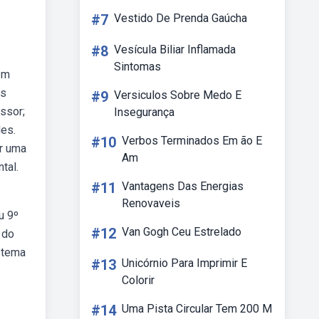
#7
Vestido De Prenda Gaúcha
#8
Vesícula Biliar Inflamada
Sintomas
em
as
#9
Versiculos Sobre Medo E
ssor;
Insegurança
des.
#10
Verbos Terminados Em ão E
ar uma
Am
tal.
#11
Vantagens Das Energias
Renovaveis
u 9º
#12
Van Gogh Ceu Estrelado
 do
o tema
#13
Unicórnio Para Imprimir E
Colorir
#14
Uma Pista Circular Tem 200 M