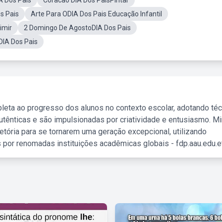
A Dos Pais
Coracao DIA Dos PaisPintar
s Pais
Arte Para ODIA Dos Pais Educação Infantil
imir
2 Domingo De AgostoDIA Dos Pais
DIA Dos Pais
leta ao progresso dos alunos no contexto escolar, adotando té
tênticas e são impulsionadas por criatividade e entusiasmo. M
etória para se tornarem uma geração excepcional, utilizando
 por renomadas instituições acadêmicas globais - fdp.aau.edu.et