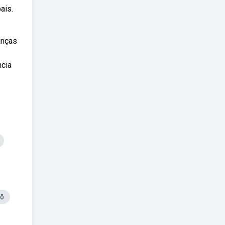
ais.
anças
ncia
aõ