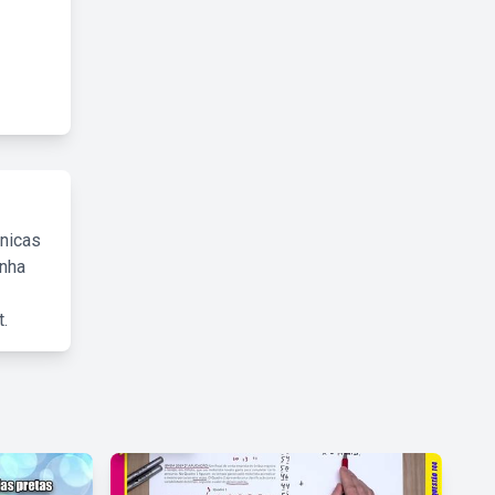
cnicas
inha
.