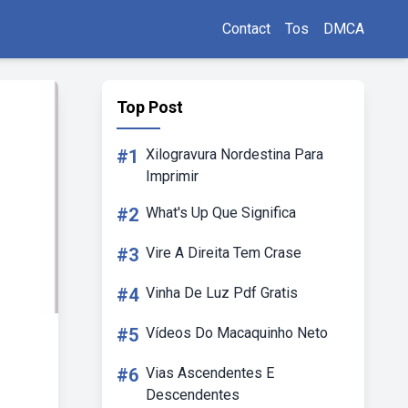
Contact
Tos
DMCA
Top Post
#1
Xilogravura Nordestina Para
Imprimir
#2
What's Up Que Significa
#3
Vire A Direita Tem Crase
#4
Vinha De Luz Pdf Gratis
#5
Vídeos Do Macaquinho Neto
#6
Vias Ascendentes E
Descendentes