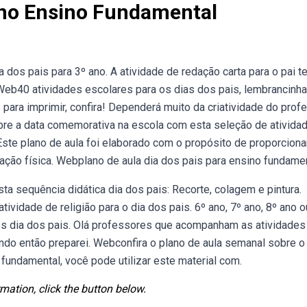
Ano Ensino Fundamental
 dos pais para 3º ano. A atividade de redação carta para o pai t
 Web40 atividades escolares para os dias dos pais, lembrancinh
para imprimir, confira! Dependerá muito da criatividade do profe
bre a data comemorativa na escola com esta seleção de ativida
 Este plano de aula foi elaborado com o propósito de proporcion
ação física. Webplano de aula dia dos pais para ensino fundamen
esta sequência didática dia dos pais: Recorte, colagem e pintura.
ividade de religião para o dia dos pais. 6º ano, 7º ano, 8º ano o
es dia dos pais. Olá professores que acompanham as atividades
ando então preparei. Webconfira o plano de aula semanal sobre 
 fundamental, você pode utilizar este material com.
mation, click the button below.