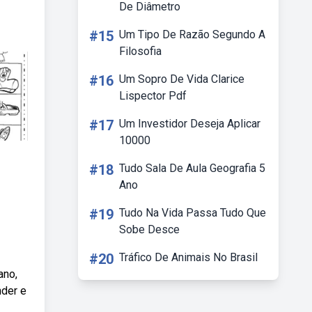
De Diâmetro
#15
Um Tipo De Razão Segundo A
Filosofia
#16
Um Sopro De Vida Clarice
Lispector Pdf
#17
Um Investidor Deseja Aplicar
10000
#18
Tudo Sala De Aula Geografia 5
Ano
#19
Tudo Na Vida Passa Tudo Que
Sobe Desce
#20
Tráfico De Animais No Brasil
ano,
nder e