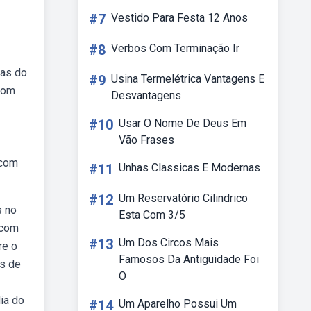
#7
Vestido Para Festa 12 Anos
#8
Verbos Com Terminação Ir
ças do
#9
Usina Termelétrica Vantagens E
 com
Desvantagens
#10
Usar O Nome De Deus Em
Vão Frases
 com
#11
Unhas Classicas E Modernas
#12
Um Reservatório Cilindrico
s no
Esta Com 3/5
 com
#13
Um Dos Circos Mais
re o
Famosos Da Antiguidade Foi
os de
O
ia do
#14
Um Aparelho Possui Um