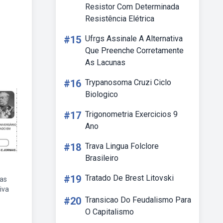
Resistor Com Determinada
Resistência Elétrica
#15
Ufrgs Assinale A Alternativa
Que Preenche Corretamente
As Lacunas
#16
Trypanosoma Cruzi Ciclo
Biologico
#17
Trigonometria Exercicios 9
Ano
#18
Trava Lingua Folclore
Brasileiro
#19
Tratado De Brest Litovski
ias
tiva
#20
Transicao Do Feudalismo Para
O Capitalismo