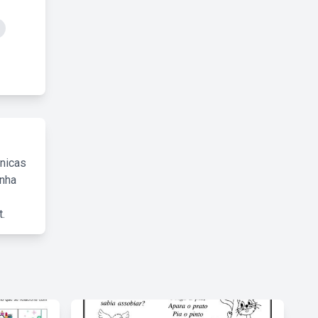
cnicas
inha
.