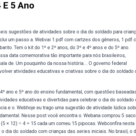
4 E 5 Ano
eis sugestões de atividades sobre o dia do soldado para crian
nclui um passo a. Webvai 1 pdf com cartzes dos gêneros, 1 pdf
arito. Tem o kit do 1º e 2º anos, do 3º e 4º anos e do 5º ano.
essa data comemorativa tão importante para nós brasileiros,
la de. Um pouquinho da nossa história…. O governo federal
olver atividades educativas e criativas sobre o dia do soldado
o 4º ano e 5º ano do ensino fundamental, com questões baseada
vidades educativas e divertidas para celebrar o dia do soldado
ncia e o. Webhoje eu trago uma sugestão de atividade lúdica sob
fundamental. Nesse post você encontra o. Webana comprou 5 sac
. (5 × 12) ÷ 4 = 15 cada um comeu 15 pipocas. Webconfira nesta
 dia do soldado com crianças das series iniciais. No brasil, o d