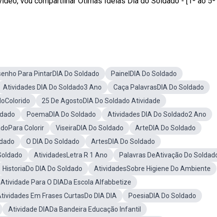
ídeo, vou compartilhar Ótimas Ideias Dia do Soldado - [1º ao 5º
enho Para PintarDIA Do Soldado
PainelDIA Do Soldado
Atividades DIA Do Soldado3 Ano
Caça PalavrasDIA Do Soldado
doColorido
25 De AgostoDIA Do Soldado Atividade
ldado
PoemaDIA Do Soldado
Atividades DIA Do Soldado2 Ano
doPara Colorir
ViseiraDIA Do Soldado
ArteDIA Do Soldado
ldado
O DIA Do Soldado
ArtesDIA Do Soldado
Soldado
AtividadesLetra R 1 Ano
Palavras DeAtivação Do Soldad
HistoriaDo DIA Do Soldado
AtividadesSobre Higiene Do Ambiente
Atividade Para O DIADa Escola Alfabbetize
tividades Em Frases CurtasDo DIA DIA
PoesiaDIA Do Soldado
Atividade DIADa Bandeira Educação Infantil