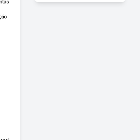
ntas
ação