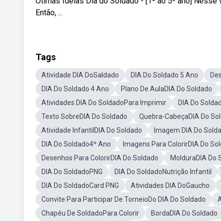
Ótimas Ideias Dia do Soldado - [1º ao 5º ano] Nesse v
Então, ...
Tags
Atividade DIA DoSaldado
DIA Do Soldado 5 Ano
Des
DIA Do Soldado 4 Ano
Plano De AulaDIA Do Soldado
Atividades DIA Do SoldadoPara Imprimir
DIA Do Solda
Texto SobreDIA Do Soldado
Quebra-CabeçaDIA Do So
Atividade InfantilDIA Do Soldado
Imagem DIA Do Solda
DIA Do Soldado4º Ano
Imagens Para ColorirDIA Do So
Desenhos Para ColorirDIA Do Soldado
MolduraDIA Do 
DIA Do SoldadoPNG
DIA Do SoldadoNutrição Infantil
DIA Do SoldadoCard PNG
Atividades DIA DoGaucho
Convite Para Participar De TorneioDo DIA Do Soldado
A
Chapéu De SoldadoPara Colorir
BordaDIA Do Soldado