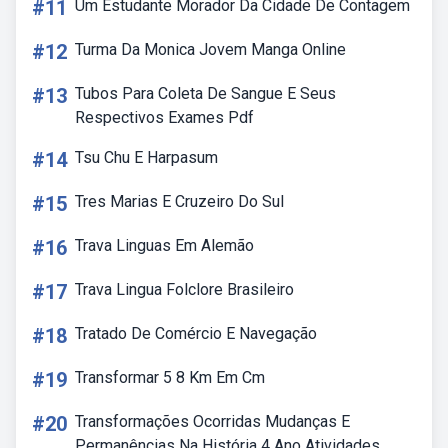
#11
Um Estudante Morador Da Cidade De Contagem
#12
Turma Da Monica Jovem Manga Online
#13
Tubos Para Coleta De Sangue E Seus
Respectivos Exames Pdf
#14
Tsu Chu E Harpasum
#15
Tres Marias E Cruzeiro Do Sul
#16
Trava Linguas Em Alemão
#17
Trava Lingua Folclore Brasileiro
#18
Tratado De Comércio E Navegação
#19
Transformar 5 8 Km Em Cm
#20
Transformações Ocorridas Mudanças E
Permanências Na História 4 Ano Atividades