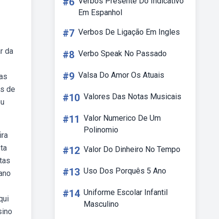
#6
Verbos Presente Do Indicativo
Em Espanhol
#7
Verbos De Ligação Em Ingles
r da
#8
Verbo Speak No Passado
#9
Valsa Do Amor Os Atuais
das
es de
#10
Valores Das Notas Musicais
ou
#11
Valor Numerico De Um
Polinomio
ira
ta
#12
Valor Do Dinheiro No Tempo
tas
#13
Uso Dos Porquês 5 Ano
 ano
#14
Uniforme Escolar Infantil
qui
Masculino
sino