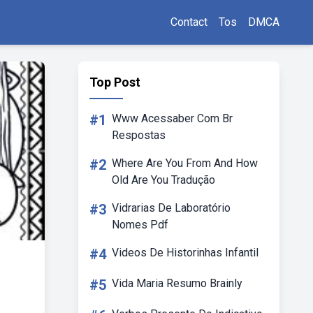
Contact
Tos
DMCA
Top Post
#1
Www Acessaber Com Br
Respostas
#2
Where Are You From And How
Old Are You Tradução
#3
Vidrarias De Laboratório
Nomes Pdf
#4
Videos De Historinhas Infantil
#5
Vida Maria Resumo Brainly