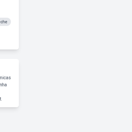
eche
cnicas
inha
.