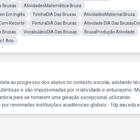
s Bruxas
AtividadesMatemática Bruxa
en Em Inglês
TirinhaDIA Das Bruxas
AtividadesMaternal Bruxa
aCom Recorte
PinturaDIA Das Bruxas
Atividade DIA Das BruxasCr
s Bruxas
VocabulárioDIA Das Bruxas
BruxaProdução Atividade
as1 Ano
leta ao progresso dos alunos no contexto escolar, adotando té
tênticas e são impulsionadas por criatividade e entusiasmo. M
etória para se tornarem uma geração excepcional, utilizando
 por renomadas instituições acadêmicas globais - fdp.aau.edu.et