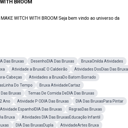
WITH BROOM
KE WITCH WITH BROOM Seja bem vindo ao universo da
IA Das Bruxas
DesenhoDIA Das Bruxas
BruxaOnilda Atividades
uxa
Atividade a BruxaE O Caldeirão
Atividades DosDias Das Brux
bra-Cabeças
Atividades a BruxaDo Batom Borrado
xasLinha Do Tempo
Bruxa AtividadeCartaz
 Das Bruxas
Temas De Comida DeDIA Das Bruxas
s2 Ano
Atividade P ODIA Das Bruxas
DIA Das BruxasPara Pintar
Atividade EspanholDIA Das Bruxas
RegrasDas Bruxas
Da Bruxa
Atividades DIA Das BruxasEducação Infantil
ruxas
DIA Das BruxasDupla
AtividadeArtes Bruxa