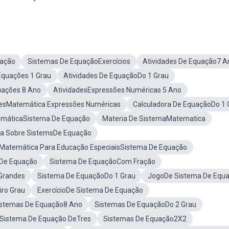
uação
Sistemas De EquaçãoExercícios
Atividades De Equação7 A
Equações 1 Grau
Atividades De EquaçãoDo 1 Grau
ações 8 Ano
AtividadesExpressões Numéricas 5 Ano
desMatemática Expressões Numéricas
Calculadora De EquaçãoDo 1 
emáticaSistema De Equação
Materia De SistemaMatematica
a Sobre SistemsDe Equação
Matemática Para Educação EspeciaisSistema De Equação
 De Equação
Sistema De EquaçãoCom Fração
Grandes
Sistema De EquaçãoDo 1 Grau
JogoDe Sistema De Equ
ro Grau
ExercícioDe Sistema De Equação
Sistemas De Equação8 Ano
Sistemas De EquaçãoDo 2 Grau
e Sistema De Equação DeTres
Sistemas De Equação2X2