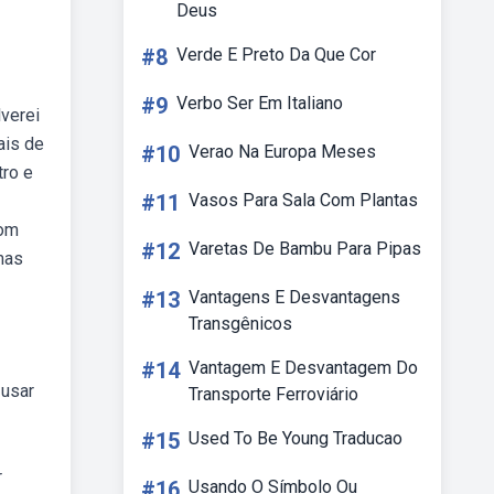
Deus
#8
Verde E Preto Da Que Cor
#9
Verbo Ser Em Italiano
verei
ais de
#10
Verao Na Europa Meses
tro e
#11
Vasos Para Sala Com Plantas
com
#12
Varetas De Bambu Para Pipas
mas
#13
Vantagens E Desvantagens
Transgênicos
#14
Vantagem E Desvantagem Do
 usar
Transporte Ferroviário
#15
Used To Be Young Traducao
r
#16
Usando O Símbolo Ou