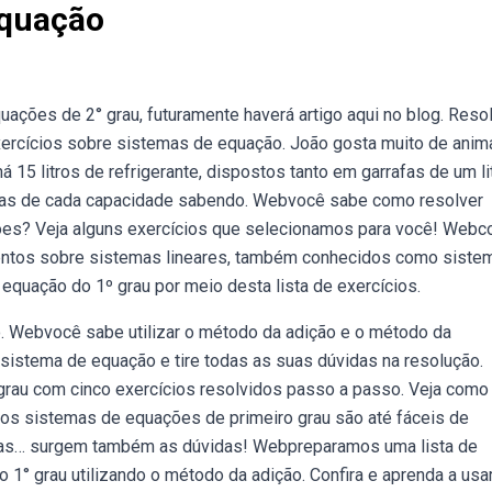
Equação
ções de 2° grau, futuramente haverá artigo aqui no blog. Resol
ercícios sobre sistemas de equação. João gosta muito de anim
 15 litros de refrigerante, dispostos tanto em garrafas de um li
rafas de cada capacidade sabendo. Webvocê sabe como resolver
es? Veja alguns exercícios que selecionamos para você! Web
imentos sobre sistemas lineares, também conhecidos como siste
uação do 1º grau por meio desta lista de exercícios.
o. Webvocê sabe utilizar o método da adição e o método da
sistema de equação e tire todas as suas dúvidas na resolução.
rau com cinco exercícios resolvidos passo a passo. Veja como
ebos sistemas de equações de primeiro grau são até fáceis de
itas… surgem também as dúvidas! Webpreparamos uma lista de
1° grau utilizando o método da adição. Confira e aprenda a usa