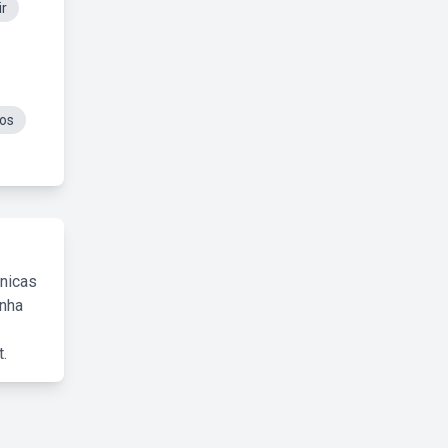
ir
cos
cnicas
inha
.