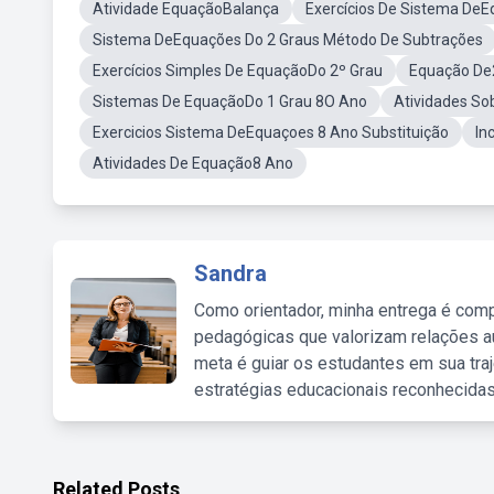
Atividade EquaçãoBalança
Exercícios De Sistema DeE
Sistema DeEquações Do 2 Graus Método De Subtrações
Exercícios Simples De EquaçãoDo 2º Grau
Equação De2
Sistemas De EquaçãoDo 1 Grau 8O Ano
Atividades So
Exercicios Sistema DeEquaçoes 8 Ano Substituição
In
Atividades De Equação8 Ano
Sandra
Como orientador, minha entrega é comp
pedagógicas que valorizam relações au
meta é guiar os estudantes em sua traj
estratégias educacionais reconhecidas
Related Posts