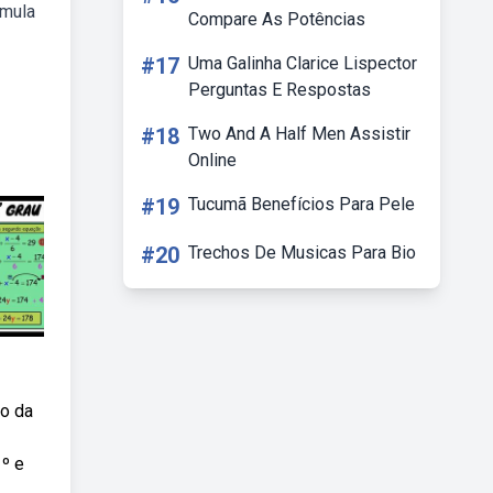
rmula
Compare As Potências
#17
Uma Galinha Clarice Lispector
Perguntas E Respostas
#18
Two And A Half Men Assistir
Online
#19
Tucumã Benefícios Para Pele
#20
Trechos De Musicas Para Bio
do da
º e