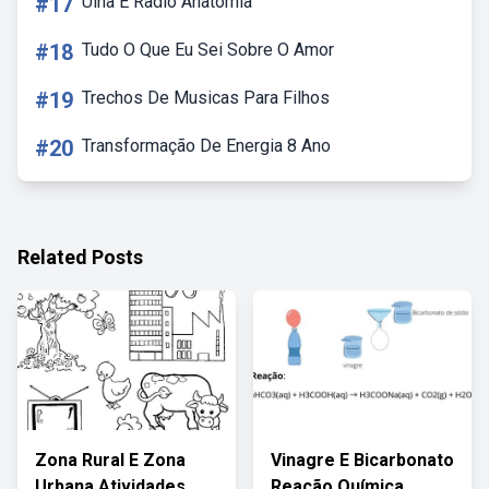
#17
Ulna E Radio Anatomia
#18
Tudo O Que Eu Sei Sobre O Amor
#19
Trechos De Musicas Para Filhos
#20
Transformação De Energia 8 Ano
Related Posts
Zona Rural E Zona
Vinagre E Bicarbonato
Urbana Atividades
Reação Química