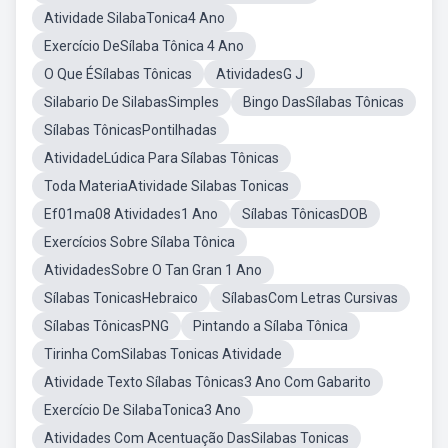
Atividade SilabaTonica4 Ano
Exercício DeSílaba Tônica 4 Ano
O Que ÉSílabas Tônicas
AtividadesG J
Silabario De SilabasSimples
Bingo DasSílabas Tônicas
Sílabas TônicasPontilhadas
AtividadeLúdica Para Sílabas Tônicas
Toda MateriaAtividade Silabas Tonicas
Ef01ma08 Atividades1 Ano
Sílabas TônicasDOB
Exercícios Sobre Sílaba Tônica
AtividadesSobre O Tan Gran 1 Ano
Sílabas TonicasHebraico
SílabasCom Letras Cursivas
Sílabas TônicasPNG
Pintando a Sílaba Tônica
Tirinha ComSilabas Tonicas Atividade
Atividade Texto Sílabas Tônicas3 Ano Com Gabarito
Exercício De SilabaTonica3 Ano
Atividades Com Acentuação DasSilabas Tonicas