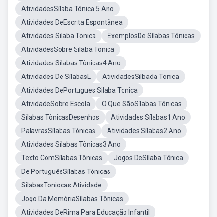
AtividadesSílaba Tônica 5 Ano
Atividades DeEscrita Espontânea
Atividades Silaba Tonica
ExemplosDe Sílabas Tônicas
AtividadesSobre Sílaba Tônica
Atividades Sílabas Tônicas4 Ano
Atividades De SílabasL
AtividadesSilbada Tonica
Atividades DePortugues Silaba Tonica
AtividadeSobre Escola
O Que SãoSílabas Tônicas
Sílabas TônicasDesenhos
Atividades Sílabas1 Ano
PalavrasSílabas Tônicas
Atividades Sílabas2 Ano
Atividades Sílabas Tônicas3 Ano
Texto ComSílabas Tônicas
Jogos DeSílaba Tônica
De PortuguêsSílabas Tônicas
SilabasToniocas Atividade
Jogo Da MemóriaSílabas Tônicas
Atividades DeRima Para Educação Infantil