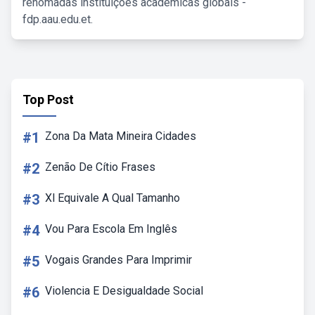
renomadas instituições acadêmicas globais -
fdp.aau.edu.et.
Top Post
#1
Zona Da Mata Mineira Cidades
#2
Zenão De Cítio Frases
#3
Xl Equivale A Qual Tamanho
#4
Vou Para Escola Em Inglês
#5
Vogais Grandes Para Imprimir
#6
Violencia E Desigualdade Social