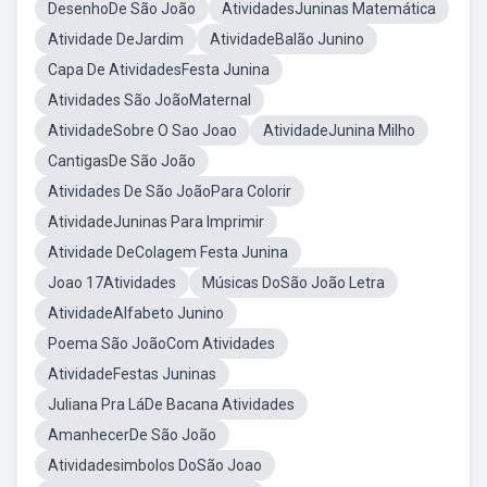
DesenhoDe São João
AtividadesJuninas Matemática
Atividade DeJardim
AtividadeBalão Junino
Capa De AtividadesFesta Junina
Atividades São JoãoMaternal
AtividadeSobre O Sao Joao
AtividadeJunina Milho
CantigasDe São João
Atividades De São JoãoPara Colorir
AtividadeJuninas Para Imprimir
Atividade DeColagem Festa Junina
Joao 17Atividades
Músicas DoSão João Letra
AtividadeAlfabeto Junino
Poema São JoãoCom Atividades
AtividadeFestas Juninas
Juliana Pra LáDe Bacana Atividades
AmanhecerDe São João
Atividadesimbolos DoSão Joao