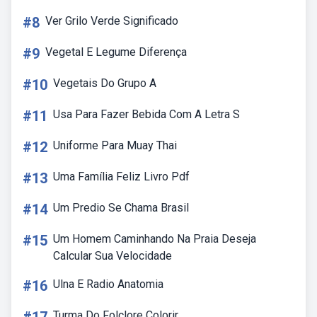
#8
Ver Grilo Verde Significado
#9
Vegetal E Legume Diferença
#10
Vegetais Do Grupo A
#11
Usa Para Fazer Bebida Com A Letra S
#12
Uniforme Para Muay Thai
#13
Uma Família Feliz Livro Pdf
#14
Um Predio Se Chama Brasil
#15
Um Homem Caminhando Na Praia Deseja
Calcular Sua Velocidade
#16
Ulna E Radio Anatomia
Turma Do Folclore Colorir