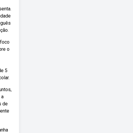
senta.
cidade
uguês
ição.
 foco
bre o
de 5
olar.
untos,
 a
s de
mente
anha