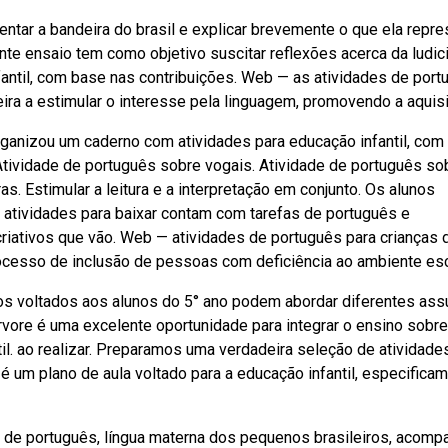
ntar a bandeira do brasil e explicar brevemente o que ela repre
ente ensaio tem como objetivo suscitar reflexões acerca da ludi
ntil, com base nas contribuições. Web — as atividades de port
ra a estimular o interesse pela linguagem, promovendo a aquis
organizou um caderno com atividades para educação infantil, com
 Atividade de português sobre vogais. Atividade de português so
as. Estimular a leitura e a interpretação em conjunto. Os alunos
 atividades para baixar contam com tarefas de português e
riativos que vão. Web — atividades de português para crianças 
rocesso de inclusão de pessoas com deficiência ao ambiente esc
os voltados aos alunos do 5° ano podem abordar diferentes ass
a árvore é uma excelente oportunidade para integrar o ensino sobre
il. ao realizar. Preparamos uma verdadeira seleção de atividade
 um plano de aula voltado para a educação infantil, especifica
 de português, língua materna dos pequenos brasileiros, acomp