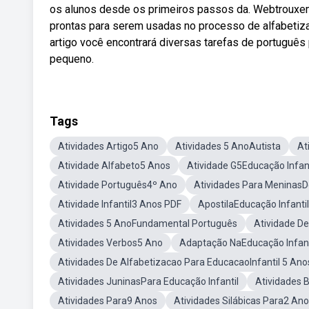
os alunos desde os primeiros passos da. Webtrouxem
prontas para serem usadas no processo de alfabetiza
artigo você encontrará diversas tarefas de português 
pequeno.
Tags
Atividades Artigo5 Ano
Atividades 5 AnoAutista
At
Atividade Alfabeto5 Anos
Atividade G5Educação Infant
Atividade Português4º Ano
Atividades Para MeninasD
Atividade Infantil3 Anos PDF
ApostilaEducação Infanti
Atividades 5 AnoFundamental Português
Atividade D
Atividades Verbos5 Ano
Adaptação NaEducação Infant
Atividades De Alfabetizacao Para EducacaoInfantil 5 Ano
Atividades JuninasPara Educação Infantil
Atividades 
Atividades Para9 Anos
Atividades Silábicas Para2 Ano