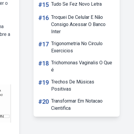
er o
#15
Tudo Se Fez Novo Letra
#16
Troquei De Celular E Não
Consigo Acessar O Banco
ha
Inter
bre a
#17
Trigonometria No Circulo
Exercicios
#18
Trichomonas Vaginalis O Que
é
#19
Trechos De Músicas
Positivas
#20
Transformar Em Notacao
Cientifica