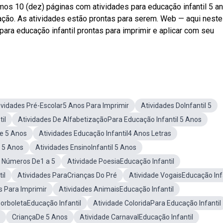
os 10 (dez) páginas com atividades para educação infantil 5 a
ção. As atividades estão prontas para serem. Web — aqui neste
para educação infantil prontas para imprimir e aplicar com seu
ividades Pré-Escolar5 Anos Para Imprimir
Atividades DoInfantil 5
il
Atividades De AlfabetizaçãoPara Educação Infantil 5 Anos
e 5 Anos
Atividades Educação Infantil4 Anos Letras
l 5 Anos
Atividades EnsinoInfantil 5 Anos
e Números De1 a 5
Atividade PoesiaEducação Infantil
il
Atividades ParaCrianças Do Pré
Atividade VogaisEducação Infa
s Para Imprimir
Atividades AnimaisEducação Infantil
BorboletaEducação Infantil
Atividade ColoridaPara Educação Infantil
CriançaDe 5 Anos
Atividade CarnavalEducação Infantil