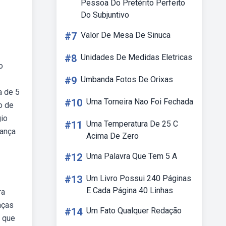
Pessoa Do Pretérito Perfeito
Do Subjuntivo
#7
Valor De Mesa De Sinuca
#8
Unidades De Medidas Eletricas
o
#9
Umbanda Fotos De Orixas
a de 5
#10
Uma Torneira Nao Foi Fechada
o de
gio
#11
Uma Temperatura De 25 C
iança
Acima De Zero
#12
Uma Palavra Que Tem 5 A
#13
Um Livro Possui 240 Páginas
E Cada Página 40 Linhas
ra
nças
#14
Um Fato Qualquer Redação
o que