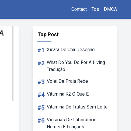
Contact
Tos
DMCA
Top Post
#1
Xicara De Cha Desenho
#2
What Do You Do For A Living
Tradução
#3
Volei De Praia Rede
#4
Vitamina K2 O Que E
#5
Vitamina De Frutas Sem Leite
#6
Vidrarias De Laboratorio
Nomes E Funções