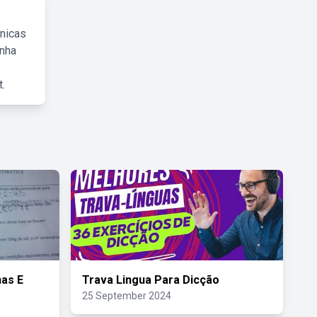
cnicas
inha
.
nas E
Trava Lingua Para Dicção
25 September 2024