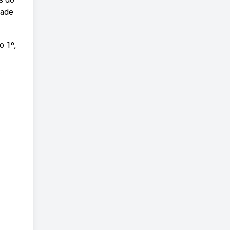
dade
o 1º,
s