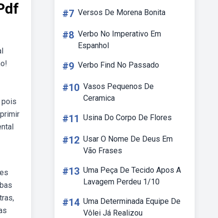
Pdf
#7
Versos De Morena Bonita
#8
Verbo No Imperativo Em
Espanhol
l
no!
#9
Verbo Find No Passado
#10
Vasos Pequenos De
Ceramica
 pois
primir
#11
Usina Do Corpo De Flores
ntal
#12
Usar O Nome De Deus Em
Vão Frases
#13
Uma Peça De Tecido Apos A
des
Lavagem Perdeu 1/10
ebas
tras,
#14
Uma Determinada Equipe De
as
Vôlei Já Realizou