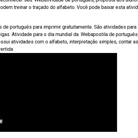
odem treinar o traçado do alfabeto. Você pode baixar esta ativi
e português para imprimir gratuitamente. São atividades para 
ntigas. Atividade para o dia mundial da. Webapostila de português
ssui atividades com o alfabeto, interpretação simples, contar a
ertida.