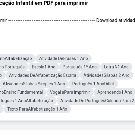
cação Infantil em PDF para imprimir
 ------------------------------------------------ Download atividade
AnoAlfabetização
Atividade DeFrases 1 Ano
no Português
Escola1 Ano
Português 1º Ano
Letra N1 Ano
o
Atividades DeAlfabetização Escrita
AtividadesSílabas 2 Ano
AtividadesSílabas Simples 1 Ano
Português 1 AnoDificil
noEnsino Fundamental
Vogal aPara Imprimir
Aprendendo1 Ano
rtugues 1 AnoAlfabetização
Atividade De PortuguêsColorida Para 2
Texto ParaAlfabetização 1 Año