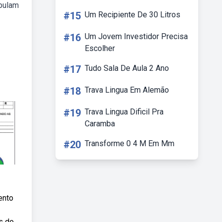
 pulam
#15
Um Recipiente De 30 Litros
#16
Um Jovem Investidor Precisa
Escolher
#17
Tudo Sala De Aula 2 Ano
#18
Trava Lingua Em Alemão
#19
Trava Lingua Dificil Pra
Caramba
#20
Transforme 0 4 M Em Mm
ento
s do