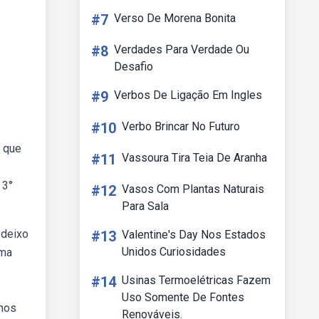
#7
Verso De Morena Bonita
#8
Verdades Para Verdade Ou
Desafio
#9
Verbos De Ligação Em Ingles
#10
Verbo Brincar No Futuro
s que
#11
Vassoura Tira Teia De Aranha
 3°
#12
Vasos Com Plantas Naturais
Para Sala
 deixo
#13
Valentine's Day Nos Estados
Unidos Curiosidades
uma
#14
Usinas Termoelétricas Fazem
Uso Somente De Fontes
nhos
Renováveis.