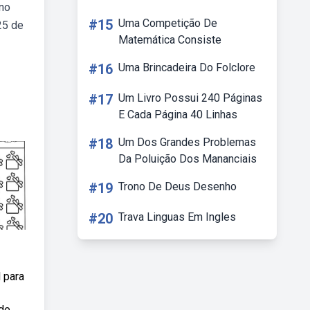
ino
#15
Uma Competição De
25 de
Matemática Consiste
#16
Uma Brincadeira Do Folclore
#17
Um Livro Possui 240 Páginas
E Cada Página 40 Linhas
#18
Um Dos Grandes Problemas
Da Poluição Dos Mananciais
#19
Trono De Deus Desenho
#20
Trava Linguas Em Ingles
 para
 de