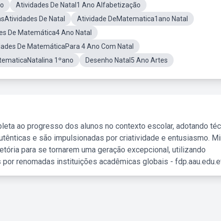
no
Atividades De Natal1 Ano Alfabetização
asAtividades De Natal
Atividade DeMatematica1ano Natal
es De Matemática4 Ano Natal
dades De MatemáticaPara 4 Ano Com Natal
tematicaNatalina 1ºano
Desenho Natal5 Ano Artes
leta ao progresso dos alunos no contexto escolar, adotando té
tênticas e são impulsionadas por criatividade e entusiasmo. M
etória para se tornarem uma geração excepcional, utilizando
 por renomadas instituições acadêmicas globais - fdp.aau.edu.et