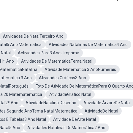
Atividades De NatalTerceiro Ano
Natal5 Ano Matemática
Atividades Natalinas De Matematica4 Ano
 Natal
Actividades Para3 Anos Imprimir
al1º Ano
Atividades De MatemáticaTema Natal
 MatemáticaNatalina
Atividade Matematica 3 AnoNumerais
Matemática 3 Ano
Atividades Gráficos3 Ano
 NatalPortuguês
Foto De Atividade De MatemáticaPara O Quarto An
1 a 20 Matematematica
AtividadeGrafico Natal
atal2º Ano
AtividadeNatalina Desenho
Atividade ÁrvoreDe Natal
ades Segundo AnoTema Natal Matematica
AtividadeDo Natal
cos E Tabelas3 Ano Natal
Atividade DeArte Natal
Natal5 Ano
Atividades Natalinas DeMatemática2 Ano