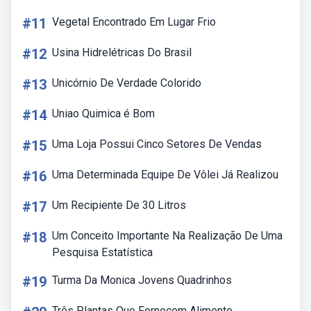
#11
Vegetal Encontrado Em Lugar Frio
#12
Usina Hidrelétricas Do Brasil
#13
Unicórnio De Verdade Colorido
#14
Uniao Quimica é Bom
#15
Uma Loja Possui Cinco Setores De Vendas
#16
Uma Determinada Equipe De Vôlei Já Realizou
#17
Um Recipiente De 30 Litros
#18
Um Conceito Importante Na Realização De Uma
Pesquisa Estatística
#19
Turma Da Monica Jovens Quadrinhos
Três Plantas Que Fornecem Alimento