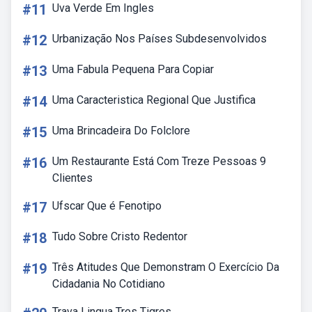
#11
Uva Verde Em Ingles
#12
Urbanização Nos Países Subdesenvolvidos
#13
Uma Fabula Pequena Para Copiar
#14
Uma Caracteristica Regional Que Justifica
#15
Uma Brincadeira Do Folclore
#16
Um Restaurante Está Com Treze Pessoas 9
Clientes
#17
Ufscar Que é Fenotipo
#18
Tudo Sobre Cristo Redentor
#19
Três Atitudes Que Demonstram O Exercício Da
Cidadania No Cotidiano
Trava Lingua Tres Tigres