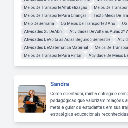
Meios De TransporteAlfabetização
Meios De Transpor
Meios De TransportePara Crianças
Texto Meios De Tr
Meio DeSemana
OS Meios De Transporte3 Ano
OS 
Atividades 25 DeAbril
Atividades DeVolta as Aulas 2º 
Atividades DeVolta as Aulas Segundo Semestre
Ativi
Atividades DeMatematica Maternal
Meios De Transpor
Meios De TransportePara Pintar
Atividade De Meios D
Sandra
Como orientador, minha entrega é comp
pedagógicas que valorizam relações au
meta é guiar os estudantes em sua traj
estratégias educacionais reconhecidas