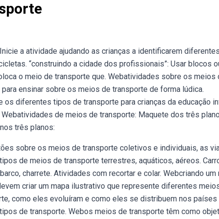
sporte
nicie a atividade ajudando as crianças a identificarem diferente
cicletas. “construindo a cidade dos profissionais”: Usar blocos o
 coloca o meio de transporte que. Webatividades sobre os meios
 para ensinar sobre os meios de transporte de forma lúdica.
os diferentes tipos de transporte para crianças da educação inf
r,. Webatividades de meios de transporte: Maquete dos três plan
nos três planos:
ões sobre os meios de transporte coletivos e individuais, as vi
ipos de meios de transporte terrestres, aquáticos, aéreos. Carro
o, barco, charrete. Atividades com recortar e colar. Webcriando u
devem criar um mapa ilustrativo que represente diferentes meio
rte, como eles evoluíram e como eles se distribuem nos países
ipos de transporte. Webos meios de transporte têm como objet