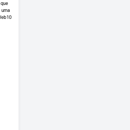
 que
s uma
 Web10