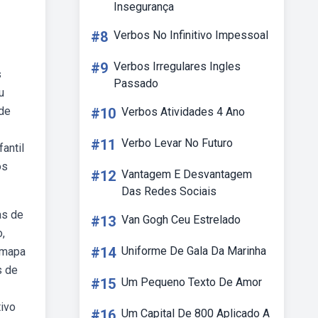
Insegurança
#8
Verbos No Infinitivo Impessoal
#9
Verbos Irregulares Ingles
s
Passado
u
 de
#10
Verbos Atividades 4 Ano
#11
Verbo Levar No Futuro
antil
os
#12
Vantagem E Desvantagem
Das Redes Sociais
as de
#13
Van Gogh Ceu Estrelado
,
#14
Uniforme De Gala Da Marinha
m mapa
s de
#15
Um Pequeno Texto De Amor
ivo
#16
Um Capital De 800 Aplicado A