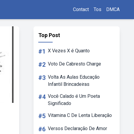
Contact
Tos
DMCA
Top Post
#1
X Vezes X é Quanto
#2
Voto De Cabresto Charge
#3
Volta As Aulas Educação
Infantil Brincadeiras
#4
Você Calado é Um Poeta
Significado
#5
Vitamina C De Lenta Liberação
#6
Versos Declaração De Amor