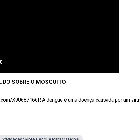
TUDO SOBRE O MOSQUITO
rt.com/X90687166R A dengue é uma doença causada por um vírus 
Atividades Sobre Dengue ParaMaternal