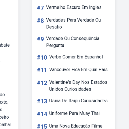
#7
Vermelho Escuro Em Ingles
#8
Verdades Para Verdade Ou
Desafio
#9
Verdade Ou Consequência
mbate
Pergunta
#10
Verbo Comer Em Espanhol
.
#11
Vancouver Fica Em Qual País
#12
Valentine's Day Nos Estados
Unidos Curiosidades
 do
#13
Usina De Itaipu Curiosidades
exto,
as
#14
Uniforme Para Muay Thai
ceiro
balhar
#15
Uma Nova Educação Filme