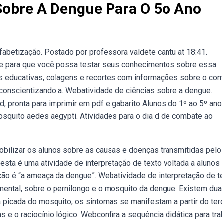
Sobre A Dengue Para O 5o Ano
abetização. Postado por professora valdete cantu at 18:41.
e para que você possa testar seus conhecimentos sobre essa
s educativas, colagens e recortes com informações sobre o co
conscientizando a. Webatividade de ciências sobre a dengue.
 pronta para imprimir em pdf e gabarito Alunos do 1º ao 5º ano
osquito aedes aegypti. Atividades para o dia d de combate ao
Mobilizar os alunos sobre as causas e doenças transmitidas pelo
esta é uma atividade de interpretação de texto voltada a alunos
tação é “a ameaça da dengue”. Webatividade de interpretação de t
amental, sobre o pernilongo e o mosquito da dengue. Existem du
 picada do mosquito, os sintomas se manifestam a partir do ter
 e o raciocínio lógico. Webconfira a sequência didática para tra