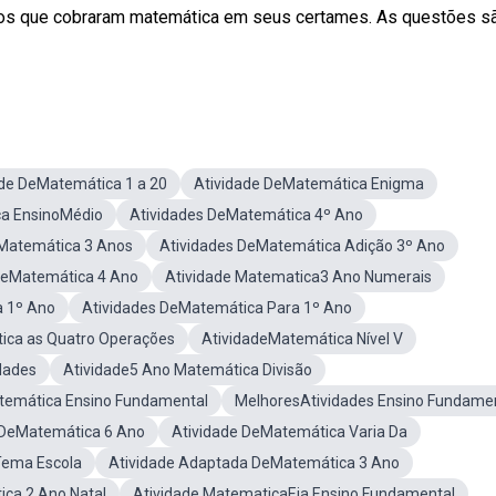
cos que cobraram matemática em seus certames. As questões s
ade DeMatemática 1 a 20
Atividade DeMatemática Enigma
ca EnsinoMédio
Atividades DeMatemática 4º Ano
eMatemática 3 Anos
Atividades DeMatemática Adição 3º Ano
DeMatemática 4 Ano
Atividade Matematica3 Ano Numerais
a 1º Ano
Atividades DeMatemática Para 1º Ano
ica as Quatro Operações
AtividadeMatemática Nível V
dades
Atividade5 Ano Matemática Divisão
emática Ensino Fundamental
MelhoresAtividades Ensino Fundame
 DeMatemática 6 Ano
Atividade DeMatemática Varia Da
Tema Escola
Atividade Adaptada DeMatemática 3 Ano
ca 2 Ano Natal
Atividade MatematicaEja Ensino Fundamental