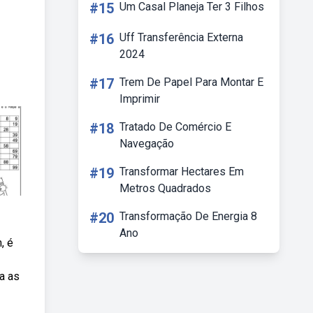
#15
Um Casal Planeja Ter 3 Filhos
#16
Uff Transferência Externa
2024
#17
Trem De Papel Para Montar E
Imprimir
#18
Tratado De Comércio E
Navegação
#19
Transformar Hectares Em
Metros Quadrados
#20
Transformação De Energia 8
Ano
, é
a as