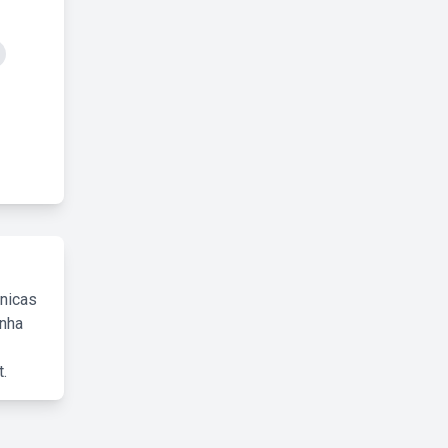
cnicas
inha
.