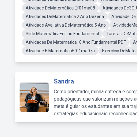
Atividade DeMatemática Ef01ma08
Atividades De3O
Atividades DeMatemática 2 Ano Dezena
Atividade De
Atividade Avaliativa DeMatemática 5 Ano
AtividadeMa
Slide MatemáticaEnsino Fundamental
Tarefas DeMat
Atividades De Matematica10 Ano Fundamental PDF
A
Atividade E MatematicaEf01ma07a
Exercício DeMate
Sandra
Como orientador, minha entrega é comp
pedagógicas que valorizam relações au
meta é guiar os estudantes em sua traj
estratégias educacionais reconhecidas