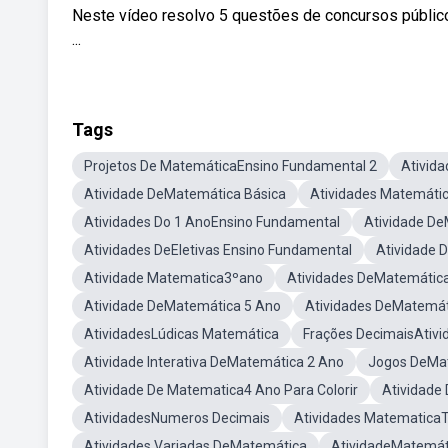
Neste vídeo resolvo 5 questões de concursos públi
...
Tags
Projetos De MatemáticaEnsino Fundamental 2
Ativid
Atividade DeMatemática Básica
Atividades Matemáti
Atividades Do 1 AnoEnsino Fundamental
Atividade D
Atividades DeEletivas Ensino Fundamental
Atividade 
Atividade Matematica3ºano
Atividades DeMatemátic
Atividade DeMatemática 5 Ano
Atividades DeMatemát
AtividadesLúdicas Matemática
Frações DecimaisAtivi
Atividade Interativa DeMatemática 2 Ano
Jogos DeMat
Atividade De Matematica4 Ano Para Colorir
Atividade
AtividadesNumeros Decimais
Atividades Matematica
Atividades Variadas DeMatemática
AtividadeMatemáti