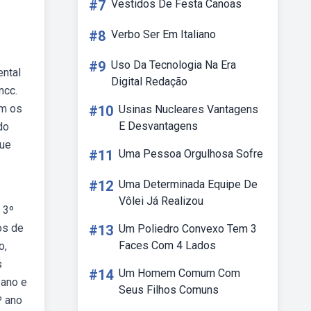
#7
Vestidos De Festa Canoas
#8
Verbo Ser Em Italiano
#9
Uso Da Tecnologia Na Era
ental
Digital Redação
ncc.
om os
#10
Usinas Nucleares Vantagens
E Desvantagens
do
que
#11
Uma Pessoa Orgulhosa Sofre
#12
Uma Determinada Equipe De
Vôlei Já Realizou
 3º
os de
#13
Um Poliedro Convexo Tem 3
Faces Com 4 Lados
o,
s
#14
Um Homem Comum Com
 ano e
Seus Filhos Comuns
º ano