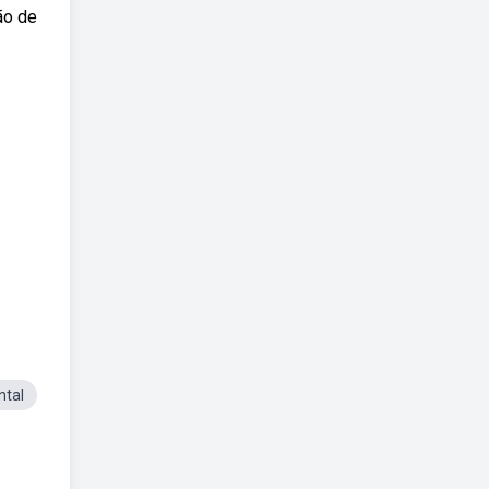
ão de
ntal