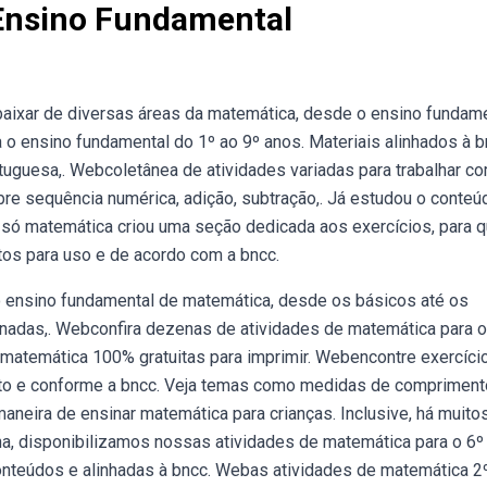
Ensino Fundamental
aixar de diversas áreas da matemática, desde o ensino fundam
o ensino fundamental do 1º ao 9º anos. Materiais alinhados à b
tuguesa,. Webcoletânea de atividades variadas para trabalhar c
bre sequência numérica, adição, subtração,. Já estudou o conteú
 O só matemática criou uma seção dedicada aos exercícios, para 
os para uso e de acordo com a bncc.
o ensino fundamental de matemática, desde os básicos até os
nadas,. Webconfira dezenas de atividades de matemática para o
 matemática 100% gratuitas para imprimir. Webencontre exercíci
ito e conforme a bncc. Veja temas como medidas de compriment
neira de ensinar matemática para crianças. Inclusive, há muito
a, disponibilizamos nossas atividades de matemática para o 6º
nteúdos e alinhadas à bncc. Webas atividades de matemática 2