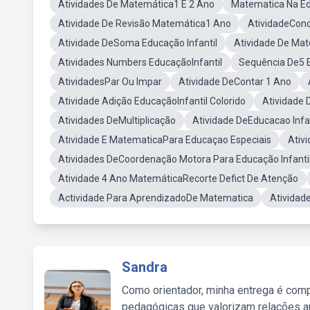
Atividades De Matemática1 E 2 Ano
Matematica Na E
Atividade De Revisão Matemática1 Ano
AtividadeCon
Atividade DeSoma Educação Infantil
Atividade De Mat
Atividades Numbers EducaçãoInfantil
Sequência De5 
AtividadesPar Ou Impar
Atividade DeContar 1 Ano
Atividade Adição EducaçãoInfantil Colorido
Atividade
Atividades DeMultiplicação
Atividade DeEducacao Infan
Atividade E MatematicaPara Educaçao Especiais
Ativ
Atividades DeCoordenação Motora Para Educação Infanti
Atividade 4 Ano MatemáticaRecorte Defict De Atenção
Actividade Para AprendizadoDe Matematica
Atividad
Sandra
Como orientador, minha entrega é comp
pedagógicas que valorizam relações au