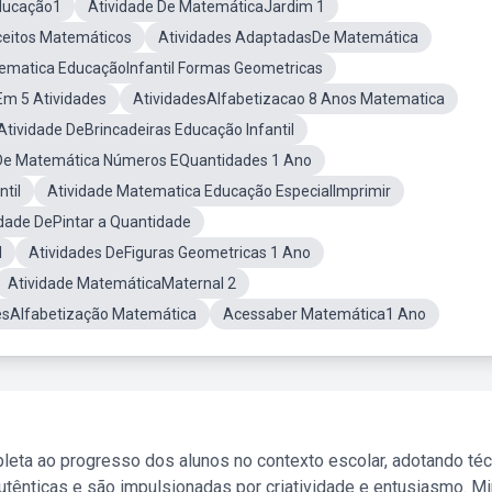
ducação1
Atividade De MatemáticaJardim 1
ceitos Matemáticos
Atividades AdaptadasDe Matemática
ematica EducaçãoInfantil Formas Geometricas
Em 5 Atividades
AtividadesAlfabetizacao 8 Anos Matematica
Atividade DeBrincadeiras Educação Infantil
 De Matemática Números EQuantidades 1 Ano
til
Atividade Matematica Educação EspecialImprimir
idade DePintar a Quantidade
l
Atividades DeFiguras Geometricas 1 Ano
Atividade MatemáticaMaternal 2
esAlfabetização Matemática
Acessaber Matemática1 Ano
leta ao progresso dos alunos no contexto escolar, adotando té
tênticas e são impulsionadas por criatividade e entusiasmo. M