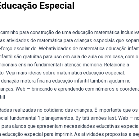
Educação Especial
caminho para construção de uma educação matemática inclusiva
 as atividades de matemática para crianças especiais que sepa
eforço escolar do. Webatividades de matemática educação infanti
fantil são gratuitas para uso em sala de aula ou em casa, com o
ncionais ensino fundamental i atenção memória. Relacione a
o. Veja mais ideias sobre matemática educação especial,
rdenação motora fina na educação infantil também ajudam no
crianças. Web — brincando e aprendendo com números e coorden
il!
ades realizadas no cotidiano das crianças. É importante que os
ial fundamental 1 planejamentos. By tati simões last. Web — n
, para alunos que apresentam necessidades educativas especiai
 educação especial para imprimir. As atividades propostas a se