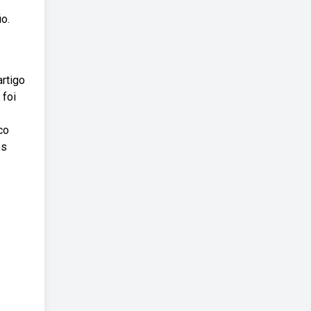
o.
rtigo
 foi
co
es