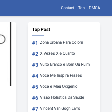
Contact
Tos
DMCA
Top Post
#1
Zona Urbana Para Colorir
#2
X Vezes X é Quanto
#3
Vulto Branco é Bom Ou Ruim
#4
Você Me Inspira Frases
#5
Voce é Meu Oxigenio
#6
Visão Holística Da Saúde
#7
Vincent Van Gogh Livro