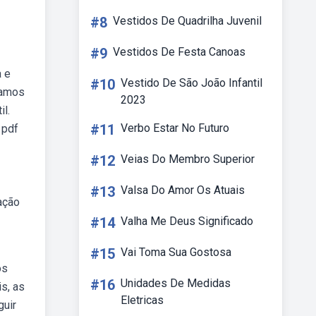
#8
Vestidos De Quadrilha Juvenil
#9
Vestidos De Festa Canoas
 e
#10
Vestido De São João Infantil
ramos
2023
l.
#11
Verbo Estar No Futuro
 pdf
#12
Veias Do Membro Superior
#13
Valsa Do Amor Os Atuais
ação
#14
Valha Me Deus Significado
#15
Vai Toma Sua Gostosa
os
#16
Unidades De Medidas
s, as
Eletricas
guir