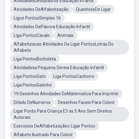
AtividadesDinossauros Educação Infantil
Atividades DeAlfabetização
QuestoesDe Ligar
Ligue PontosSimples 16
Atividades DePáscoa Educação Infantil
Liga PontosCavalo
Animais
Alfabetizacao Atividades De Ligar PontosLetras Do
Alfabeto
Liga PontosBorboleta
Atividadesa Pequena Sereia Educação Infantil
Liga PontosGato
Liga PontosCachorro
Liga PontosGatinho
19 Desenhos Atividades DeMatematica Para Imprimir
Ditado DeNumeros
Desenhos Faceis Para Colorir
Ligar Ponto Para Criança E3 as 5 Ano Sem Direitos
Autorais
Exercicios DeAlfabetizaçãoo Ligar Pontos
Alfabeto Ilustrado Para Colorir