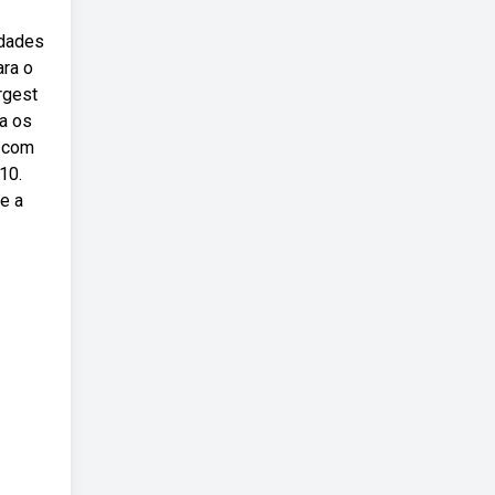
idades
ara o
rgest
ra os
o com
10.
te a