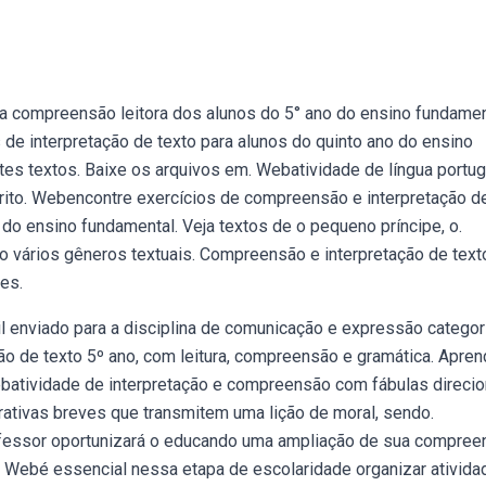
 a compreensão leitora dos alunos do 5° ano do ensino fundamen
de interpretação de texto para alunos do quinto ano do ensino
es textos. Baixe os arquivos em. Webatividade de língua portu
arito. Webencontre exercícios de compreensão e interpretação d
o do ensino fundamental. Veja textos de o pequeno príncipe, o.
 vários gêneros textuais. Compreensão e interpretação de text
es.
til enviado para a disciplina de comunicação e expressão categor
ão de texto 5º ano, com leitura, compreensão e gramática. Apren
ebatividade de interpretação e compreensão com fábulas direci
rrativas breves que transmitem uma lição de moral, sendo.
rofessor oportunizará o educando uma ampliação de sua compre
. Webé essencial nessa etapa de escolaridade organizar ativid