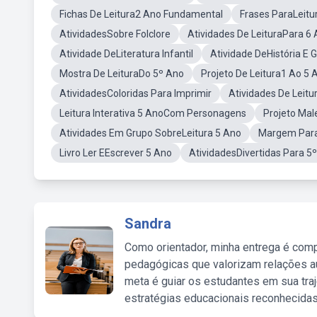
Fichas De Leitura2 Ano Fundamental
Frases ParaLeitu
AtividadesSobre Folclore
Atividades De LeituraPara 6
Atividade DeLiteratura Infantil
Atividade DeHistória E 
Mostra De LeituraDo 5º Ano
Projeto De Leitura1 Ao 5 
AtividadesColoridas Para Imprimir
Atividades De Leit
Leitura Interativa 5 AnoCom Personagens
Projeto Mal
Atividades Em Grupo SobreLeitura 5 Ano
Margem Para
Livro Ler EEscrever 5 Ano
AtividadesDivertidas Para 5
Sandra
Como orientador, minha entrega é comp
pedagógicas que valorizam relações au
meta é guiar os estudantes em sua traj
estratégias educacionais reconhecidas