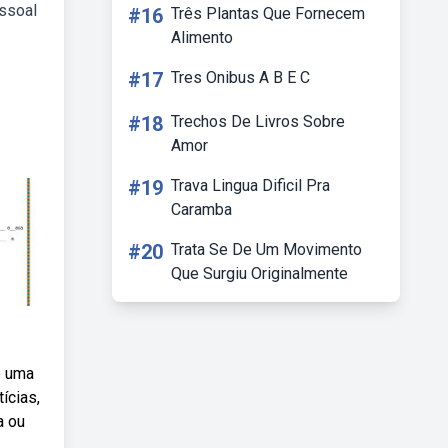
ssoal
#16
Três Plantas Que Fornecem
Alimento
#17
Tres Onibus A B E C
#18
Trechos De Livros Sobre
Amor
#19
Trava Lingua Dificil Pra
Caramba
#20
Trata Se De Um Movimento
Que Surgiu Originalmente
é uma
ícias,
a ou