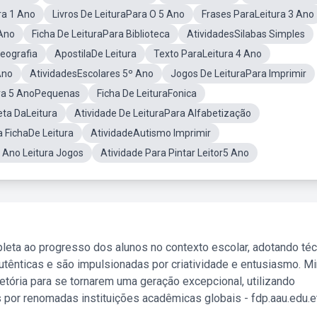
ra 1 Ano
Livros De LeituraPara O 5 Ano
Frases ParaLeitura 3 Ano
 Ano
Ficha De LeituraPara Biblioteca
AtividadesSilabas Simples
Geografia
ApostilaDe Leitura
Texto ParaLeitura 4 Ano
Ano
AtividadesEscolares 5º Ano
Jogos De LeituraPara Imprimir
ura 5 AnoPequenas
Ficha De LeituraFonica
eta DaLeitura
Atividade De LeituraPara Alfabetização
 FichaDe Leitura
AtividadeAutismo Imprimir
º Ano Leitura Jogos
Atividade Para Pintar Leitor5 Ano
leta ao progresso dos alunos no contexto escolar, adotando té
tênticas e são impulsionadas por criatividade e entusiasmo. M
etória para se tornarem uma geração excepcional, utilizando
 por renomadas instituições acadêmicas globais - fdp.aau.edu.et