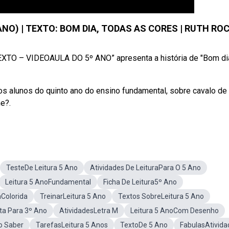
ANO) | TEXTO: BOM DIA, TODAS AS CORES | RUTH RO
EXTO – VIDEOAULA DO 5º ANO” apresenta a história de "Bom di
 os alunos do quinto ano do ensino fundamental, sobre cavalo de
e?.
TesteDe Leitura 5 Ano
Atividades De LeituraPara O 5 Ano
Leitura 5 AnoFundamental
Ficha De Leitura5º Ano
aColorida
TreinarLeitura 5 Ano
Textos SobreLeitura 5 Ano
ita Para 3º Ano
AtividadesLetra M
Leitura 5 AnoCom Desenho
o Saber
TarefasLeitura 5 Anos
TextoDe 5 Ano
FabulasAtivida