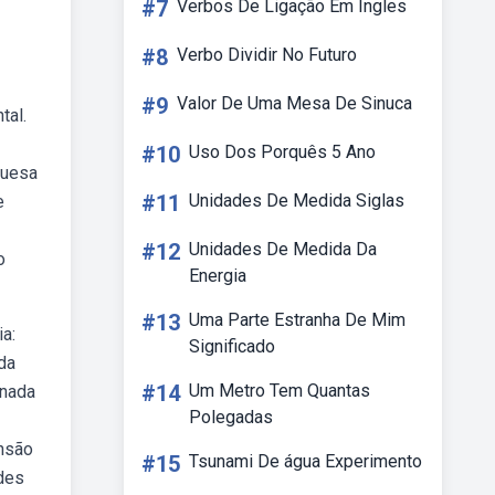
#7
Verbos De Ligação Em Ingles
#8
Verbo Dividir No Futuro
#9
Valor De Uma Mesa De Sinuca
tal.
#10
Uso Dos Porquês 5 Ano
guesa
#11
Unidades De Medida Siglas
e
#12
Unidades De Medida Da
o
Energia
#13
Uma Parte Estranha De Mim
ia:
Significado
da
#14
Um Metro Tem Quantas
onada
Polegadas
ensão
#15
Tsunami De água Experimento
ades