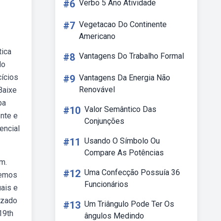
#6
Verbo 5 Ano Atividade
#7
Vegetacao Do Continente
Americano
tica
#8
Vantagens Do Trabalho Formal
do
cícios
#9
Vantagens Da Energia Não
Renovável
Baixe
ba
#10
Valor Semântico Das
nte e
Conjunções
encial
#11
Usando O Símbolo Ou
Compare As Potências
m.
#12
Uma Confecção Possuía 36
bemos
Funcionários
ais e
izado
#13
Um Triângulo Pode Ter Os
19th
ângulos Medindo