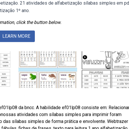
betização. 21 atividades de alfabetização sílabas simples em pd
tização 1º ano.
mation, click the button below.
LEARN MORE
ef01lp08 da bncc. A habilidade ef01lp08 consiste em: Relaciona
bnossas atividades com sílabas simples para imprimir foram
o das sílabas simples de forma prática e envolvente. Webtraze
, fábulas, fichas de frases, texto para leitura 1 ano alfabetização