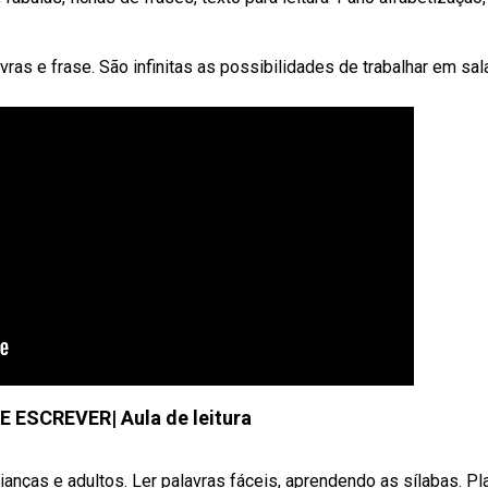
vras e frase. São infinitas as possibilidades de trabalhar em sal
 ESCREVER| Aula de leitura
rianças e adultos. Ler palavras fáceis, aprendendo as sílabas. Pla