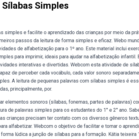
 Sílabas Simples
s simples e facilite o aprendizado das crianças por meio da prá
rimeiros passos da leitura de forma simples e eficaz. Webo mun
idades de alfabetização para o 1º ano. Este material inclui exer
ples para imprimir, ideais para ajudar na alfabetização infantil. 
ividades interativas e divertidas. Webcom esta atividade de síla
 capaz de perceber cada vocábulo, cada valor sonoro separadame
ples. A leitura de pequenas palavras com sílabas simples é ess
das, principalmente, por.
nar elementos sonoros (sílabas, fonemas, partes de palavras) co
ura de palavras simples para os estudantes do 1° e 2° ano. Sa
s crianças precisam ter contato com os diversos gêneros textu
a alfabetizar. Webcom o objetivo de facilitar e tornar o aprend
 forma lúdica a junção de sílabas para a formação. Kátia teixeira 