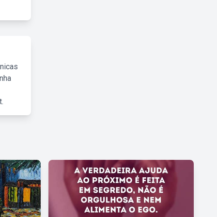
cnicas
inha
.