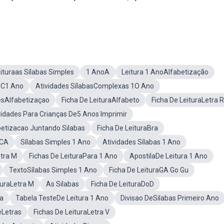
eituraas Sílabas Simples
1 AnoA
Leitura 1 AnoAlfabetização
 C1 Ano
Atividades SílabasComplexas 1O Ano
lesAlfabetizaçao
Ficha De LeituraAlfabeto
Ficha De LeituraLetra R
vidades Para Crianças De5 Anos Imprimir
betizacao Juntando Silabas
Ficha De LeituraBra
 CA
Sílabas Simples 1 Ano
Atividades Sílabas 1 Ano
etra M
Fichas De LeituraPara 1 Ano
ApostilaDe Leitura 1 Ano
TextoSílabas Simples 1 Ano
Ficha De LeituraGA Go Gu
turaLetra M
As Silabas
Ficha De LeituraDoD
ra
Tabela TesteDe Leitura 1 Ano
Divisao DeSilabas Primeiro Ano
eLetras
Fichas De LeituraLetra V