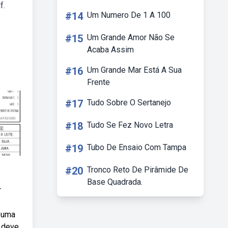
f.
#14
Um Numero De 1 A 100
#15
Um Grande Amor Não Se
Acaba Assim
#16
Um Grande Mar Está A Sua
Frente
#17
Tudo Sobre O Sertanejo
#18
Tudo Se Fez Novo Letra
#19
Tubo De Ensaio Com Tampa
#20
Tronco Reto De Pirâmide De
Base Quadrada.
r
r uma
, deve