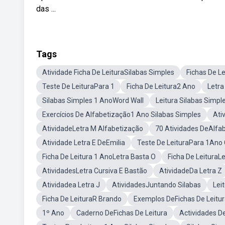
das ...
Tags
Atividade Ficha De LeituraSilabas Simples
Fichas De L
Teste De LeituraPara 1
Ficha De Leitura2 Ano
Letra
Silabas Simples 1 AnoWord Wall
Leitura Silabas Simp
Exercícios De Alfabetização1 Ano Silabas Simples
Ati
AtividadeLetra M Alfabetização
70 Atividades DeAlfa
Atividade Letra E DeEmilia
Teste De LeituraPara 1Ano
Ficha De Leitura 1 AnoLetra Basta O
Ficha De LeituraL
AtividadesLetra Cursiva E Bastão
AtividadeDa Letra Z
Atividadea Letra J
AtividadesJuntando Silabas
Lei
Ficha De LeituraR Brando
Exemplos DeFichas De Leitu
1º Ano
Caderno DeFichas De Leitura
Actividades D