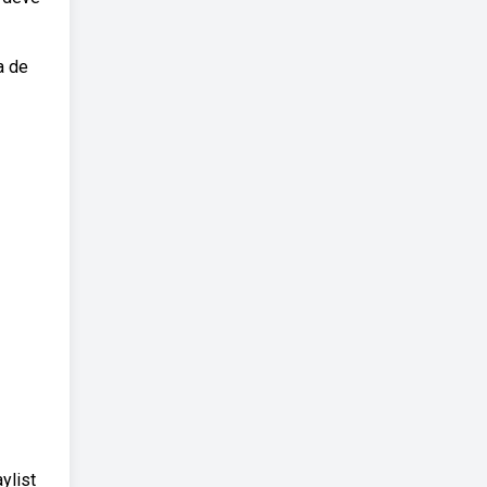
a de
ylist