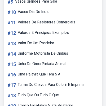
#9
Vasos Grandes Para Sala
#10
Vasco Dia Do Indio
#11
Valores De Resistores Comerciais
#12
Valores E Princípios Exemplos
#13
Valor De Um Pandeiro
#14
Uniforme Motorista De Onibus
#15
Unha De Onça Pintada Animal
#16
Uma Palavra Que Tem 5 A
#17
Turma Do Chaves Para Colorir E Imprimir
#18
Tudo Que Ou Tudo O Que
Tronco Encefalico Vista Posterior