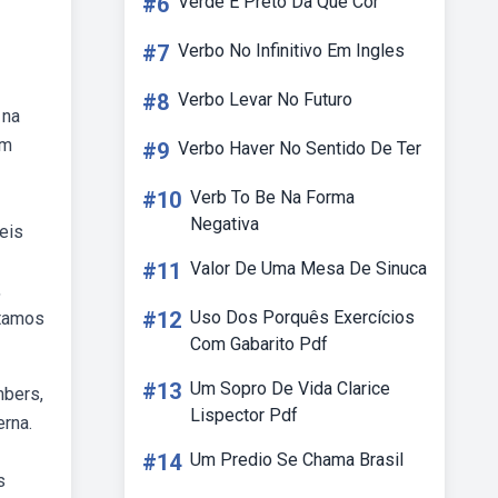
#6
Verde E Preto Da Que Cor
#7
Verbo No Infinitivo Em Ingles
#8
Verbo Levar No Futuro
 na
ém
#9
Verbo Haver No Sentido De Ter
#10
Verb To Be Na Forma
Negativa
eis
#11
Valor De Uma Mesa De Sinuca
,
#12
Uso Dos Porquês Exercícios
itamos
Com Gabarito Pdf
#13
Um Sopro De Vida Clarice
mbers,
Lispector Pdf
erna.
#14
Um Predio Se Chama Brasil
s