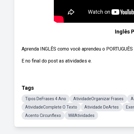
Inglês P
Aprenda INGLÊS como você aprendeu o PORTUGUÊS
E no final do post as atividades e.
Tags
Tipos DeFrases 4 Ano
AtividadeOrganizar Frases
A
AtividadeComplete O Texto
Atividade DeArtes
Exer
Acento Circunflexo
WillAtividades