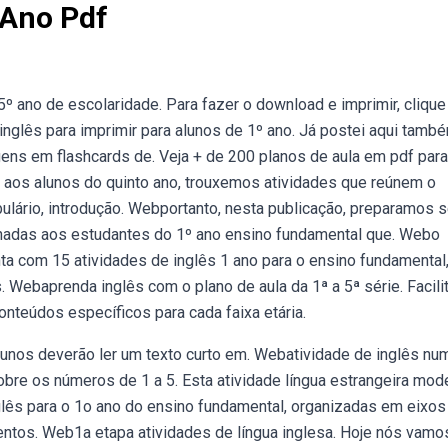
 Ano Pdf
º ano de escolaridade. Para fazer o download e imprimir, clique
nglês para imprimir para alunos de 1º ano. Já postei aqui tamb
agens em flashcards de. Veja + de 200 planos de aula em pdf para
a aos alunos do quinto ano, trouxemos atividades que reúnem o
lário, introdução. Webportanto, nesta publicação, preparamos s
ionadas aos estudantes do 1º ano ensino fundamental que. Webo
a com 15 atividades de inglês 1 ano para o ensino fundamental
Webaprenda inglês com o plano de aula da 1ª a 5ª série. Facil
onteúdos específicos para cada faixa etária.
 alunos deverão ler um texto curto em. Webatividade de inglês nu
obre os números de 1 a 5. Esta atividade língua estrangeira mod
glês para o 1o ano do ensino fundamental, organizadas em eixos
mentos. Web1a etapa atividades de língua inglesa. Hoje nós vamo