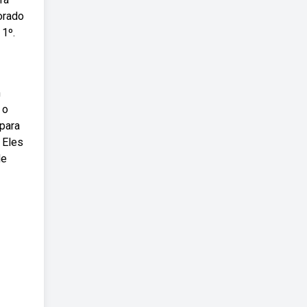
orado
 1º.
m
 o
 para
 Eles
de