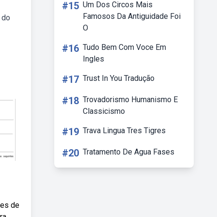
#15
Um Dos Circos Mais
Famosos Da Antiguidade Foi
 do
O
#16
Tudo Bem Com Voce Em
Ingles
#17
Trust In You Tradução
#18
Trovadorismo Humanismo E
Classicismo
#19
Trava Lingua Tres Tigres
#20
Tratamento De Agua Fases
des de
ra