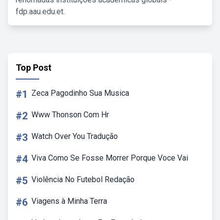
fdp.aau.edu.et.
Top Post
#1
Zeca Pagodinho Sua Musica
#2
Www Thonson Com Hr
#3
Watch Over You Tradução
#4
Viva Como Se Fosse Morrer Porque Voce Vai
#5
Violência No Futebol Redação
#6
Viagens à Minha Terra