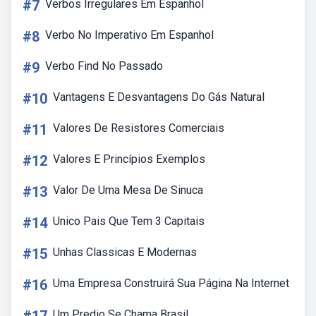
#7
Verbos Irregulares Em Espanhol
#8
Verbo No Imperativo Em Espanhol
#9
Verbo Find No Passado
#10
Vantagens E Desvantagens Do Gás Natural
#11
Valores De Resistores Comerciais
#12
Valores E Princípios Exemplos
#13
Valor De Uma Mesa De Sinuca
#14
Unico Pais Que Tem 3 Capitais
#15
Unhas Classicas E Modernas
#16
Uma Empresa Construirá Sua Página Na Internet
Um Predio Se Chama Brasil