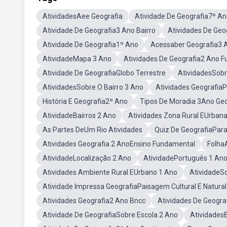
AtividadesAee Geografia
Atividade De Geografia7º A
Atividade De Geografia3 Ano Bairro
Atividades De Geo
Atividade De Geografia1º Ano
Acessaber Geografia3 
AtividadeMapa 3 Ano
Atividades De Geografia2 Ano 
Atividade De GeografiaGlobo Terrestre
AtividadesSobr
AtividadesSobre O Bairro 3 Ano
Atividades GeografiaP
História E Geografia2º Ano
Tipos De Moradia 3Ano Geo
AtividadeBairros 2 Ano
Atividades Zona Rural EUrban
As Partes DeUm Rio Atividades
Quiz De GeografiaPara
Atividades Geografia 2 AnoEnsino Fundamental
Folha
AtividadeLocalização 2 Ano
AtividadePortuguês 1 An
Atividades Ambiente Rural EUrbano 1 Ano
AtividadeSo
Atividade Impressa GeografiaPaisagem Cultural E Natural
Atividades Geografia2 Ano Bncc
Atividades De Geogr
Atividade De GeografiaSobre Escola 2 Ano
AtividadesB