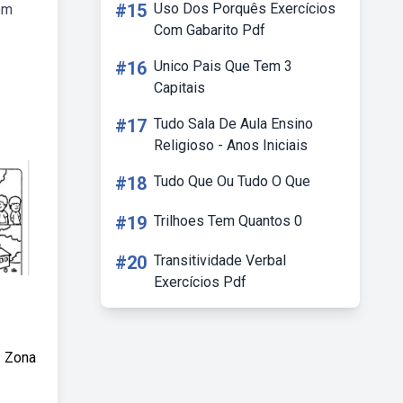
#15
Uso Dos Porquês Exercícios
em
Com Gabarito Pdf
#16
Unico Pais Que Tem 3
Capitais
#17
Tudo Sala De Aula Ensino
Religioso - Anos Iniciais
#18
Tudo Que Ou Tudo O Que
#19
Trilhoes Tem Quantos 0
#20
Transitividade Verbal
Exercícios Pdf
. Zona