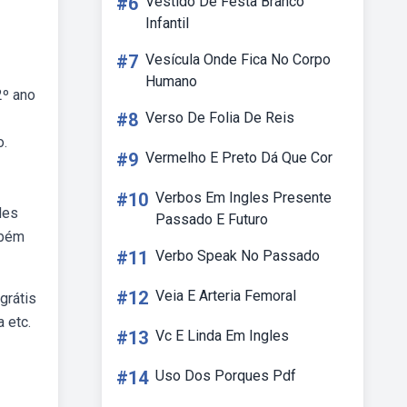
#6
Vestido De Festa Branco
Infantil
#7
Vesícula Onde Fica No Corpo
Humano
2º ano
#8
Verso De Folia De Reis
o.
#9
Vermelho E Preto Dá Que Cor
#10
Verbos Em Ingles Presente
des
Passado E Futuro
mbém
#11
Verbo Speak No Passado
#12
Veia E Arteria Femoral
grátis
 etc.
#13
Vc E Linda Em Ingles
#14
Uso Dos Porques Pdf