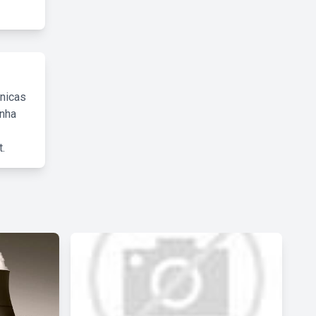
cnicas
inha
.