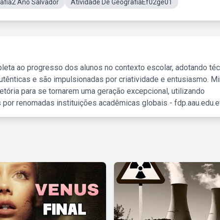
afia2 Ano Salvador
Atividade De GeografiaEf02ge01
leta ao progresso dos alunos no contexto escolar, adotando té
tênticas e são impulsionadas por criatividade e entusiasmo. M
etória para se tornarem uma geração excepcional, utilizando
 por renomadas instituições acadêmicas globais - fdp.aau.edu.et