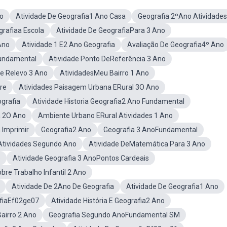
no
Atividade De Geografia1 Ano Casa
Geografia 2ºAno Atividades
grafiaa Escola
Atividade De GeografiaPara 3 Ano
Ano
Atividade 1 E2 Ano Geografia
Avaliação De Geografia4º Ano
Fundamental
Atividade Ponto DeReferência 3 Ano
e Relevo 3 Ano
AtividadesMeu Bairro 1 Ano
re
Atividades Paisagem Urbana ERural 3O Ano
grafia
Atividade Historia Geografia2 Ano Fundamental
a 2O Ano
Ambiente Urbano ERural Atividades 1 Ano
 Imprimir
Geografia2 Ano
Geografia 3 AnoFundamental
Atividades Segundo Ano
Atividade DeMatemática Para 3 Ano
o
Atividade Geografia 3 AnoPontos Cardeais
bre Trabalho Infantil 2 Ano
Atividade De 2Ano De Geografia
Atividade De Geografia1 Ano
afiaEf02ge07
Atividade História E Geografia2 Ano
airro 2 Ano
Geografia Segundo AnoFundamental SM