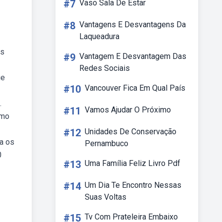
#7
Vaso Sala De Estar
#8
Vantagens E Desvantagens Da
Laqueadura
as
#9
Vantagem E Desvantagem Das
Redes Sociais
ue
#10
Vancouver Fica Em Qual País
.
#11
Vamos Ajudar O Próximo
smo
#12
Unidades De Conservação
a os
Pernambuco
0
#13
Uma Família Feliz Livro Pdf
#14
Um Dia Te Encontro Nessas
Suas Voltas
#15
Tv Com Prateleira Embaixo