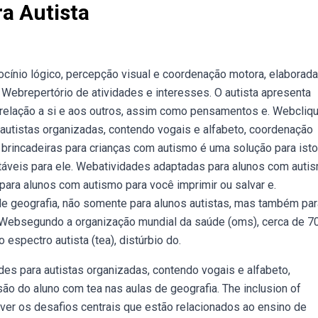
ra Autista
ocínio lógico, percepção visual e coordenação motora, elaborad
Webrepertório de atividades e interesses. O autista apresenta
 relação a si e aos outros, assim como pensamentos e. Webcliq
a autistas organizadas, contendo vogais e alfabeto, coordenação
brincadeiras para crianças com autismo é uma solução para isto
rtáveis para ele. Webatividades adaptadas para alunos com auti
 para alunos com autismo para você imprimir ou salvar e.
de geografia, não somente para alunos autistas, mas também par
 Websegundo a organização mundial da saúde (oms), cerca de 7
spectro autista (tea), distúrbio do.
des para autistas organizadas, contendo vogais e alfabeto,
o do aluno com tea nas aulas de geografia. The inclusion of
ver os desafios centrais que estão relacionados ao ensino de