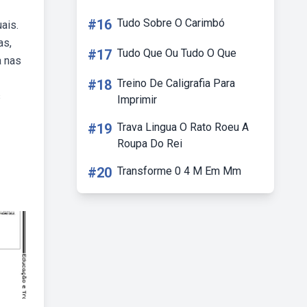
#16
Tudo Sobre O Carimbó
ais.
as,
#17
Tudo Que Ou Tudo O Que
a nas
#18
Treino De Caligrafia Para
s
Imprimir
#19
Trava Lingua O Rato Roeu A
Roupa Do Rei
#20
Transforme 0 4 M Em Mm