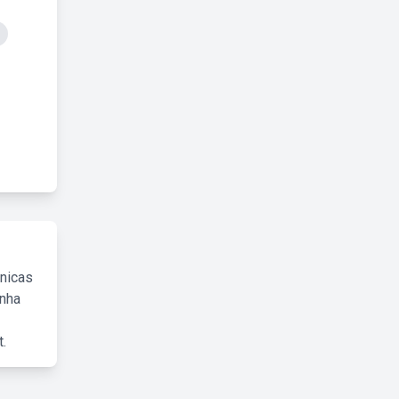
cnicas
inha
.