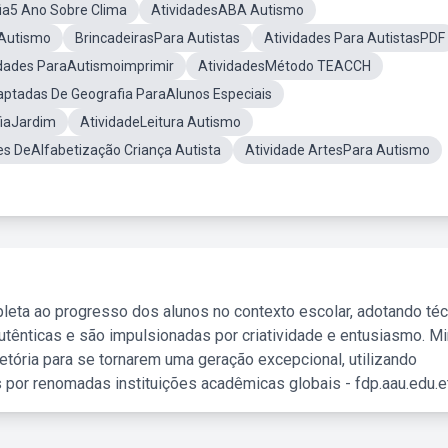
ia5 Ano Sobre Clima
AtividadesABA Autismo
 Autismo
BrincadeirasPara Autistas
Atividades Para AutistasPDF
idades ParaAutismoimprimir
AtividadesMétodo TEACCH
aptadas De Geografia ParaAlunos Especiais
fiaJardim
AtividadeLeitura Autismo
es DeAlfabetização Criança Autista
Atividade ArtesPara Autismo
leta ao progresso dos alunos no contexto escolar, adotando té
tênticas e são impulsionadas por criatividade e entusiasmo. M
etória para se tornarem uma geração excepcional, utilizando
 por renomadas instituições acadêmicas globais - fdp.aau.edu.et