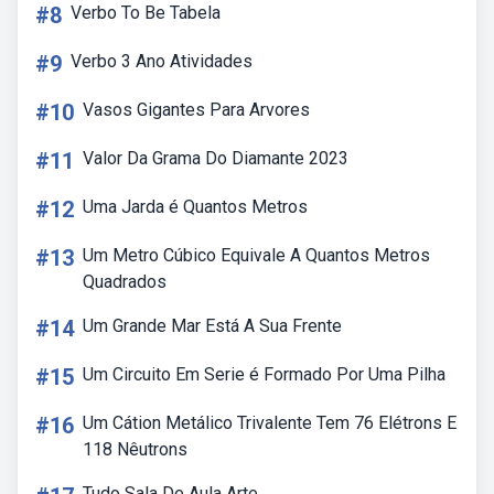
#8
Verbo To Be Tabela
#9
Verbo 3 Ano Atividades
#10
Vasos Gigantes Para Arvores
#11
Valor Da Grama Do Diamante 2023
#12
Uma Jarda é Quantos Metros
#13
Um Metro Cúbico Equivale A Quantos Metros
Quadrados
#14
Um Grande Mar Está A Sua Frente
#15
Um Circuito Em Serie é Formado Por Uma Pilha
#16
Um Cátion Metálico Trivalente Tem 76 Elétrons E
118 Nêutrons
Tudo Sala De Aula Arte