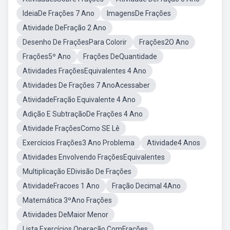
IdeiaDe Frações 7 Ano
ImagensDe Frações
Atividade DeFração 2 Ano
Desenho De FraçõesPara Colorir
Frações2O Ano
Frações5º Ano
Frações DeQuantidade
Atividades FraçõesEquivalentes 4 Ano
Atividades De Frações 7 AnoAcessaber
AtividadeFração Equivalente 4 Ano
Adição E SubtraçãoDe Frações 4 Ano
Atividade FraçõesComo SE Lê
Exercícios Frações3 Ano Problema
Atividade4 Anos
Atividades Envolvendo FraçõesEquivalentes
Multiplicação EDivisão De Frações
AtividadeFracoes 1 Ano
Fração Decimal 4Ano
Matemática 3ºAno Frações
Atividades DeMaior Menor
Lista Exercícios Operação ComFrações