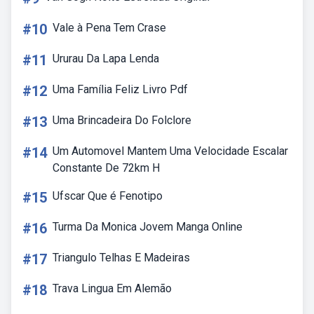
#10
Vale à Pena Tem Crase
#11
Ururau Da Lapa Lenda
#12
Uma Família Feliz Livro Pdf
#13
Uma Brincadeira Do Folclore
#14
Um Automovel Mantem Uma Velocidade Escalar
Constante De 72km H
#15
Ufscar Que é Fenotipo
#16
Turma Da Monica Jovem Manga Online
#17
Triangulo Telhas E Madeiras
#18
Trava Lingua Em Alemão