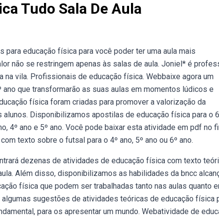
ica Tudo Sala De Aula
s para educação física para você poder ter uma aula mais
or não se restringem apenas às salas de aula. Joniel* é profes
a na vila. Profissionais de educação física. Webbaixe agora um
5º ano que transformarão as suas aulas em momentos lúdicos e
ucação física foram criadas para promover a valorização da
os alunos. Disponibilizamos apostilas de educação física para o 
o, 4º ano e 5º ano. Você pode baixar esta atividade em pdf no fi
om texto sobre o futsal para o 4º ano, 5º ano ou 6º ano.
ntrará dezenas de atividades de educação física com texto teór
aula. Além disso, disponibilizamos as habilidades da bncc alca
ação física que podem ser trabalhadas tanto nas aulas quanto 
 algumas sugestões de atividades teóricas de educação física 
fundamental, para os apresentar um mundo. Webatividade de edu