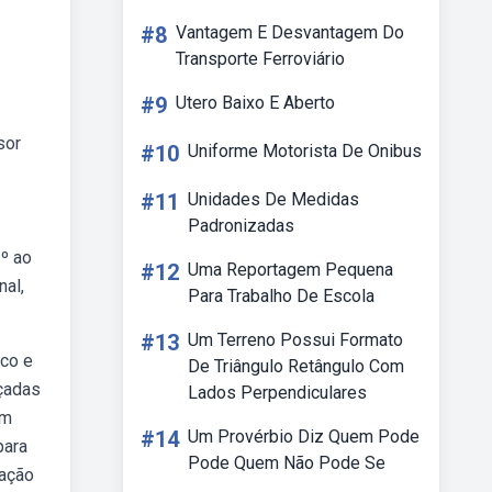
#8
Vantagem E Desvantagem Do
Transporte Ferroviário
#9
Utero Baixo E Aberto
sor
#10
Uniforme Motorista De Onibus
#11
Unidades De Medidas
Padronizadas
6º ao
#12
Uma Reportagem Pequena
nal,
Para Trabalho De Escola
#13
Um Terreno Possui Formato
ico e
De Triângulo Retângulo Com
nçadas
Lados Perpendiculares
em
#14
Um Provérbio Diz Quem Pode
para
Pode Quem Não Pode Se
cação