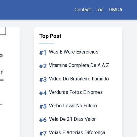
Contact
Tos
DMCA
Top Post
#1
Was E Were Exercicios
#2
Vitamina Completa De A A Z
#3
Video Do Brasileiro Fugindo
#4
Verduras Fotos E Nomes
#5
Verbo Levar No Futuro
#6
Vela De 21 Dias Valor
#7
Veias E Arterias Diferença