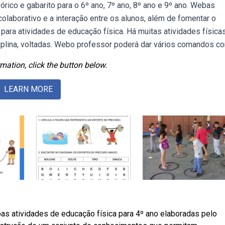
rico e gabarito para o 6º ano, 7º ano, 8º ano e 9º ano. Webas
olaborativo e a interação entre os alunos, além de fomentar o
para atividades de educação física. Há muitas atividades física
ciplina, voltadas. Webo professor poderá dar vários comandos c
mation, click the button below.
LEARN MORE
ebas atividades de educação física para 4º ano elaboradas pelo