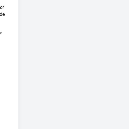
or
ade
de