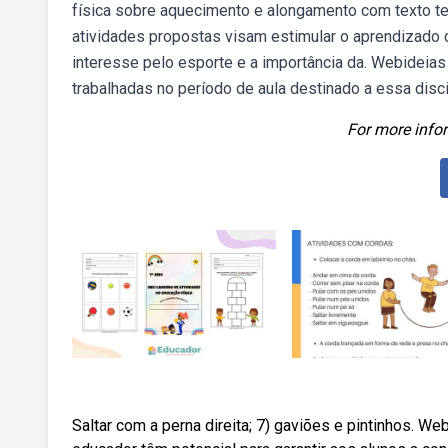
física sobre aquecimento e alongamento com texto teó
atividades propostas visam estimular o aprendizado c
interesse pelo esporte e a importância da. Webideias 
trabalhadas no período de aula destinado a essa dis
For more infor
Saltar com a perna direita; 7) gaviões e pintinhos. W