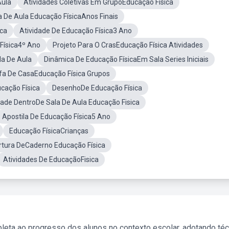
Aula
Atividades Coletivas Em GrupoEducação Física
a De Aula Educação FísicaAnos Finais
ica
Atividade De Educação Física3 Ano
Física4º Ano
Projeto Para O CrasEducação Física Atividades
la De Aula
Dinâmica De Educação FísicaEm Sala Series Iniciais
fa De CasaEducação Física Grupos
ação Física
DesenhoDe Educação Física
dade DentroDe Sala De Aula Educação Fisica
Apostila De Educação Física5 Ano
Educação FísicaCrianças
tura DeCaderno Educação Física
Atividades De EducaçãoFisica
leta ao progresso dos alunos no contexto escolar, adotando té