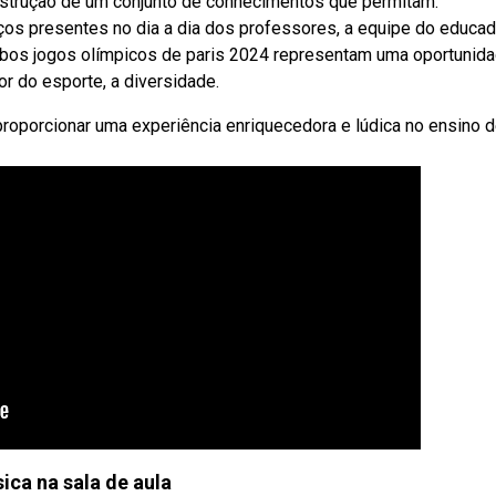
onstrução de um conjunto de conhecimentos que permitam.
s presentes no dia a dia dos professores, a equipe do educad
ebos jogos olímpicos de paris 2024 representam uma oportunid
or do esporte, a diversidade.
proporcionar uma experiência enriquecedora e lúdica no ensino 
sica na sala de aula