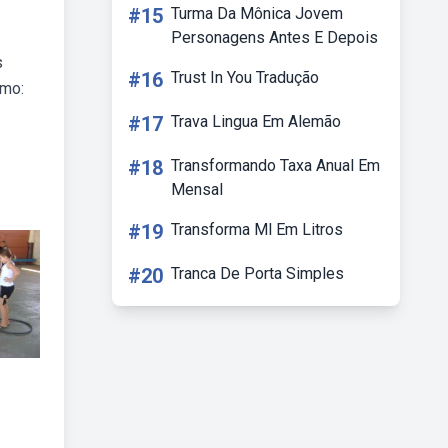
#15
Turma Da Mônica Jovem
Personagens Antes E Depois
s
#16
Trust In You Tradução
omo:
#17
Trava Lingua Em Alemão
#18
Transformando Taxa Anual Em
Mensal
#19
Transforma Ml Em Litros
#20
Tranca De Porta Simples