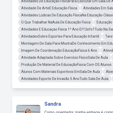
Atividades De Educação FísicaPara Executar Em Sala De 
Atividade De ArteE Educação Física
Atividades Em Sal
Atividades Lúdicas De Educação FísicaNa Educação Cláss
O Que Trabalhar NaAula De Educação Fisica
Educação 
Atividades E Educaçao Fisica 1º Ano Ef12efo1Tudo Na Sa
AtividadesSobre Esportes Para Educação Infantil
Tare
Montagem De Sala Para MostraDe Conhecimento Em Educ
Imagem De Coordenação EducaçãoFisica 6 Ano
Atiivi
Atividade Adaptada Sobre Exercício FísicoSala De Aula
Produção De Material De EducaçãoFisica Com OS Alunos
Alunos Com Materiais Esportivos EmSala De Aula
Aber
Atividades Esporte De Invasão 5 AnoTudo Sala De Aula
Sandra
Como orientador, minha entrega é comp