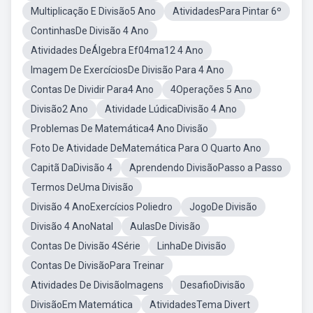
Multiplicação E Divisão5 Ano
AtividadesPara Pintar 6º
ContinhasDe Divisão 4 Ano
Atividades DeÁlgebra Ef04ma12 4 Ano
Imagem De ExercíciosDe Divisão Para 4 Ano
Contas De Dividir Para4 Ano
4Operações 5 Ano
Divisão2 Ano
Atividade LúdicaDivisão 4 Ano
Problemas De Matemática4 Ano Divisão
Foto De Atividade DeMatemática Para O Quarto Ano
Capitã DaDivisão 4
Aprendendo DivisãoPasso a Passo
Termos DeUma Divisão
Divisão 4 AnoExercícios Poliedro
JogoDe Divisão
Divisão 4 AnoNatal
AulasDe Divisão
Contas De Divisão 4Série
LinhaDe Divisão
Contas De DivisãoPara Treinar
Atividades De DivisãoImagens
DesafioDivisão
DivisãoEm Matemática
AtividadesTema Divert