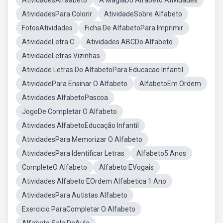
AtividadesAlfaabeto
A MagiaDo Alfabeto Atividades
AtividadesPara Colorir
AtividadeSobre Alfabeto
FotosAtividades
Ficha De AlfabetoPara Imprimir
AtividadeLetra C
Atividades ABCDo Alfabeto
AtividadeLetras Vizinhas
Atividade Letras Do AlfabetoPara Educacao Infantil
AtividadePara Ensinar O Alfabeto
AlfabetoEm Ordem
Atividades AlfabetoPascoa
JogoDe Completar O Alfabeto
Atividades AlfabetoEducação Infantil
AtividadesPara Memorizar O Alfabeto
AtividadesPara Identificar Letras
Alfabeto5 Anos
CompleteO Alfabeto
Alfabeto EVogais
Atividades Alfabeto EOrdem Alfabetica 1 Ano
AtividadesPara Autistas Alfabeto
Exercicio ParaCompletar O Alfabeto