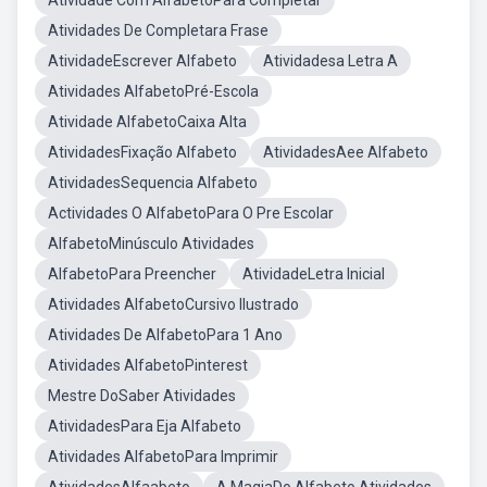
Atividade Com AlfabetoPara Completar
Atividades De Completara Frase
AtividadeEscrever Alfabeto
Atividadesa Letra A
Atividades AlfabetoPré-Escola
Atividade AlfabetoCaixa Alta
AtividadesFixação Alfabeto
AtividadesAee Alfabeto
AtividadesSequencia Alfabeto
Actividades O AlfabetoPara O Pre Escolar
AlfabetoMinúsculo Atividades
AlfabetoPara Preencher
AtividadeLetra Inicial
Atividades AlfabetoCursivo Ilustrado
Atividades De AlfabetoPara 1 Ano
Atividades AlfabetoPinterest
Mestre DoSaber Atividades
AtividadesPara Eja Alfabeto
Atividades AlfabetoPara Imprimir