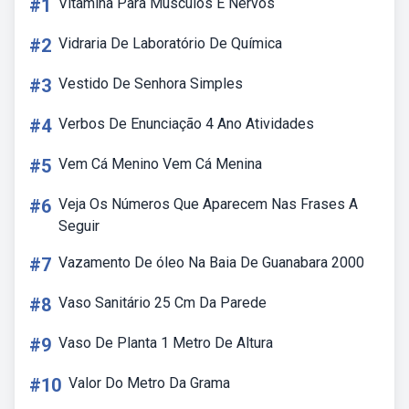
#1
Vitamina Para Musculos E Nervos
#2
Vidraria De Laboratório De Química
#3
Vestido De Senhora Simples
#4
Verbos De Enunciação 4 Ano Atividades
#5
Vem Cá Menino Vem Cá Menina
#6
Veja Os Números Que Aparecem Nas Frases A
Seguir
#7
Vazamento De óleo Na Baia De Guanabara 2000
#8
Vaso Sanitário 25 Cm Da Parede
#9
Vaso De Planta 1 Metro De Altura
#10
Valor Do Metro Da Grama