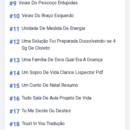
#9
Veias Do Pescoço Entupidas
#10
Veias Do Braço Esquerdo
#11
Unidade De Medida De Energia
#12
Uma Solução Foi Preparada Dissolvendo-se 4
0g De Cloreto
#13
Uma Família De Dois Qual Era A Doença
#14
Um Sopro De Vida Clarice Lispector Pdf
#15
Um Conto De Natal Resumo
#16
Tudo Sala De Aula Projeto De Vida
#17
Tu Me Deste Ou Destes
#18
Trust In You Tradução