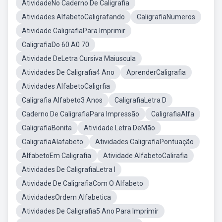
AtividadeNo Caderno De Caligrafia
Atividades AlfabetoCaligrafando
CaligrafiaNumeros
Atividade CaligrafiaPara Imprimir
CaligrafiaDo 60 A0 70
Atividade DeLetra Cursiva Maiuscula
Atividades De Caligrafia4 Ano
AprenderCaligrafia
Atividades AlfabetoCaligrfia
Caligrafia Alfabeto3 Anos
CaligrafiaLetra D
Caderno De CaligrafiaPara Impressão
CaligrafiaAlfa
CaligrafiaBonita
Atividade Letra DeMão
CaligrafiaAlafabeto
Atividades CaligrafiaPontuação
AlfabetoEm Caligrafia
Atividade AlfabetoCalirafia
Atividades De CaligrafiaLetra I
Atividade De CaligrafiaCom O Alfabeto
AtividadesOrdem Alfabetica
Atividades De Caligrafia5 Ano Para Imprimir