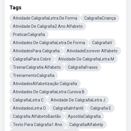
Tags
Atividade CaligrafiaLetra De Forma
CaligrafiaCriança
Atividade De Caligrafia2 Ano Alfabeto
PraticarCaligrafia
Atividades De CaligrafiaLetra De Forma
CaligrafiaV
AtividadesPara Caligrafia
AtividadeEscrever Alfabeto
CaligrafiaPara Cobrir
Atividade De CaligrafiaLetra M
TreinarCaligrafia Alfabeto
CaligrafiaFrases
TreinamentoCaligrafia
AtividadesAlfabetização Caligrafia
Atividades De CaligrafiaLetra Cursiva B
CaligrafiaLetra C
Atividade De CaligrafiaLetra J
AtividadesLetra O
CaligrafiaInfantil
Caligrafia E
Caligrafia AlfabetoBastão
ApostilaCaligrafia
Texto Para Caligrafia1 Ano
CaligrafiaAlfabetp